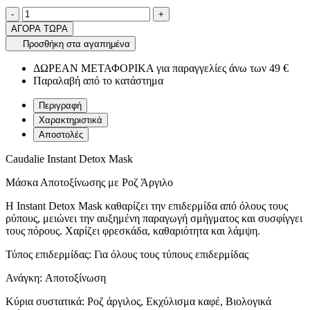
Ποσότητα
product.increase.quantity
product.decrease.quantity
-
+
ΑΓΟΡΑ ΤΩΡΑ
Προσθήκη στα αγαπημένα
ΔΩΡΕΑΝ ΜΕΤΑΦΟΡΙΚΑ για παραγγελίες άνω των 49 €
Παραλαβή από το κατάστημα
Περιγραφή
Χαρακτηριστικά
Αποστολές
Caudalie Instant Detox Mask
Μάσκα Αποτοξίνωσης με Ροζ Άργιλο
Η Instant Detox Mask καθαρίζει την επιδερμίδα από όλους τους
ρύπους, μειώνει την αυξημένη παραγωγή σμήγματος και συσφίγγει
τους πόρους. Χαρίζει φρεσκάδα, καθαριότητα και λάμψη.
Τύπος επιδερμίδας: Για όλους τους τύπους επιδερμίδας
Ανάγκη: Αποτοξίνωση
Κύρια συστατικά: Ροζ άργιλος, Εκχύλισμα καφέ, Βιολογικά