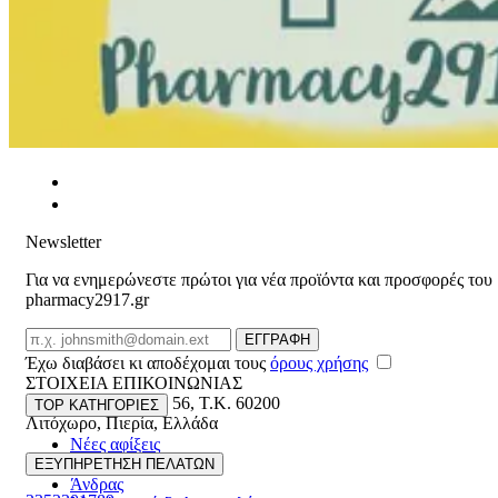
Newsletter
Για να ενημερώνεστε πρώτοι για νέα προϊόντα και προσφορές του
pharmacy2917.gr
Email
ΕΓΓΡΑΦΗ
Έχω διαβάσει κι αποδέχομαι τους
όρους χρήσης
ΣΤΟΙΧΕΙΑ ΕΠΙΚΟΙΝΩΝΙΑΣ
Βασ. Κωνσταντίνου 56
,
T.K. 60200
TOP ΚΑΤΗΓΟΡΙΕΣ
Λιτόχωρο
,
Πιερία
,
Ελλάδα
Νέες αφίξεις
ΓΕΜΗ:165892448000
Γυναίκα
ΕΞΥΠΗΡΕΤΗΣΗ ΠΕΛΑΤΩΝ
Άνδρας