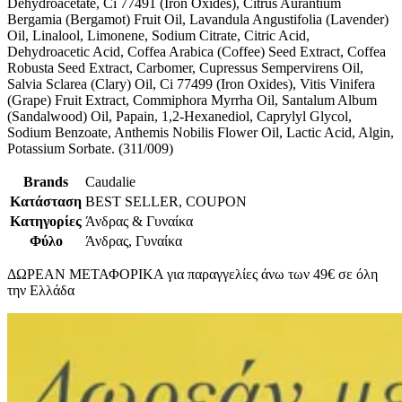
Dehydroacetate, Ci 77491 (Iron Oxides), Citrus Aurantium
Bergamia (Bergamot) Fruit Oil, Lavandula Angustifolia (Lavender)
Oil, Linalool, Limonene, Sodium Citrate, Citric Acid,
Dehydroacetic Acid, Coffea Arabica (Coffee) Seed Extract, Coffea
Robusta Seed Extract, Carbomer, Cupressus Sempervirens Oil,
Salvia Sclarea (Clary) Oil, Ci 77499 (Iron Oxides), Vitis Vinifera
(Grape) Fruit Extract, Commiphora Myrrha Oil, Santalum Album
(Sandalwood) Oil, Papain, 1,2-Hexanediol, Caprylyl Glycol,
Sodium Benzoate, Anthemis Nobilis Flower Oil, Lactic Acid, Algin,
Potassium Sorbate. (311/009)
Brands
Caudalie
Κατάσταση
BEST SELLER, COUPON
Κατηγορίες
Άνδρας & Γυναίκα
Φύλο
Άνδρας, Γυναίκα
ΔΩΡΕΑΝ ΜΕΤΑΦΟΡΙΚΑ για παραγγελίες άνω των 49€ σε όλη
την Ελλάδα