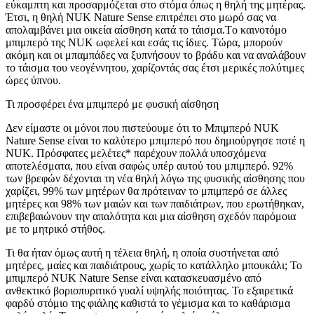
εύκαμπτη και προσαρμόζεται στο στόμα όπως η θηλή της μητέρας.
Έτσι, η θηλή NUK Nature Sense επιτρέπει στο μωρό σας να
απολαμβάνει μια οικεία αίσθηση κατά το τάισμα.Tο καινοτόμο
μπιμπερό της ΝUK ωφελεί και εσάς τις ίδιες. Τώρα, μπορούν
ακόμη και οι μπαμπάδες να ξυπνήσουν το βράδυ και να αναλάβουν
το τάισμα του νεογέννητου, χαρίζοντάς σας έτσι μερικές πολύτιμες
ώρες ύπνου.
Τι προσφέρει ένα μπιμπερό με φυσική αίσθηση
Δεν είμαστε οι μόνοι που πιστεύουμε ότι το Μπιμπερό NUK
Nature Sense είναι το καλύτερο μπιμπερό που δημιούργησε ποτέ η
NUK. Πρόσφατες μελέτες* παρέχουν πολλά υποσχόμενα
αποτελέσματα, που είναι σαφώς υπέρ αυτού του μπιμπερό. 92%
των βρεφών δέχονται τη νέα θηλή λόγω της φυσικής αίσθησης που
χαρίζει, 99% των μητέρων θα πρότειναν το μπιμπερό σε άλλες
μητέρες και 98% των μαιών και των παιδιάτρων, που ερωτήθηκαν,
επιβεβαιώνουν την απαλότητα και μια αίσθηση σχεδόν παρόμοια
με το μητρικό στήθος.
Τι θα ήταν όμως αυτή η τέλεια θηλή, η οποία συστήνεται από
μητέρες, μαίες και παιδιάτρους, χωρίς το κατάλληλο μπουκάλι; Το
μπιμπερό NUK Nature Sense είναι κατασκευασμένο από
ανθεκτικό βοριοπυριτικό γυαλί υψηλής ποιότητας. Το εξαιρετικά
φαρδύ στόμιο της φιάλης καθιστά το γέμισμα και το καθάρισμα