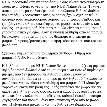
NUK, προσπαθώντας να πλησιάσουμε όσο γίνεται περισσότερο τη
φύση, αναπτύξαμε το νέο μπιμπερό NUK Nature Sense. Τι κάνει
αυτό το μπιμπερό να διαφέρει από τα υπόλοιπα; Η θηλή διαθέτει
πολλαπλές μικροσκοπικές οπές, οι οποίες έχουν σχεδιαστεί με
πρότυπο τους γαλακτοφόρους πόρους του μητρικού στήθους και
χαρίζουν ένα αίσθημα οικειότητας στο μωρό σας όταν πίνει, και
κυρίως μια φυσική ροή. Και αυτό ακριβώς είναι το πιο σημαντικό
χαρακτηριστικό για εμάς. Αυτή η φυσική αίσθηση κατά το τάισμα,
διευκολύνει τη μετάβαση από τον θηλασμό στο τάισμα με
μπιμπερό, προσφέροντας ευχαρίστηση, τόσο σε εσάς όσο και στο
μωρό σας.
Σχεδιασμένη με πρότυπο το μητρικό στήθος – H θηλή του
μπιμπερό NUK Nature Sense
Η θηλή του μπιμπερό NUK Nature Sense προσομοιάζει τη μητρική
θηλή όσο ποτέ άλλοτε! Αυτό το μπιμπερό είναι ιδανικό κυρίως για
μητέρες που δεν μπορούν να θηλάσουν, που θέλουν να
συνδυάσουν το τάισμα με μπιμπερό με τον θηλασμό ή θέλουν το
μωρό τους να συνηθίσει την αίσθηση του μπιμπερό. Η ιδιαιτέρως
φαρδιά και εύκαμπτη βάση της θηλής επιτρέπει στο μωρό σας να
πιάσει τη θηλή με τρόπο φυσικό, ενώ η καινοτόμος οπή διαφυγής
αέρα κατά των κολικών anti-colic vent, καθιστά εφικτό το τάισμα
χωρίς παύση και προλαμβάνει την κατάποση αέρα από το μωρό
σας. Η εξαιρετικά μαλακή άκρη της θηλής είναι ιδιαιτέρως