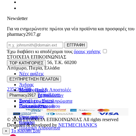
Newsletter
Για να ενημερώνεστε πρώτοι για νέα προϊόντα και προσφορές του
pharmacy2917.gr
Email
ΕΓΓΡΑΦΗ
Έχω διαβάσει κι αποδέχομαι τους
όρους χρήσης
ΣΤΟΙΧΕΙΑ ΕΠΙΚΟΙΝΩΝΙΑΣ
Βασ. Κωνσταντίνου 56
,
T.K. 60200
TOP ΚΑΤΗΓΟΡΙΕΣ
Λιτόχωρο
,
Πιερία
,
Ελλάδα
Νέες αφίξεις
ΓΕΜΗ:165892448000
Γυναίκα
ΕΞΥΠΗΡΕΤΗΣΗ ΠΕΛΑΤΩΝ
Άνδρας
2352301789
Μεταφορικά & Αποστολές
Μαμά - Παιδί
pharmacy2917@gmail.com
Επιστροφές προϊόντων
Pharmacy2917
Προσφορές
Συχνές ερωτήσεις
Βιταμίνες - Συμπληρώματα
Ποιοι είμαστε
Πολιτική Απορρήτου
Στοματική Υγιεινή
Επικοινωνία
Πρόσωπο
Όροι χρήσης
Εποχιακά
© 2026
ΣΤΟΙΧΕΙΑ ΕΠΙΚΟΙΝΩΝΙΑΣ
All rights reserved
Cookies
Brands
Designed & developed by
NETMECHANICS
Πολιτική Απορρήτου
Το Καλάθι Σου
×