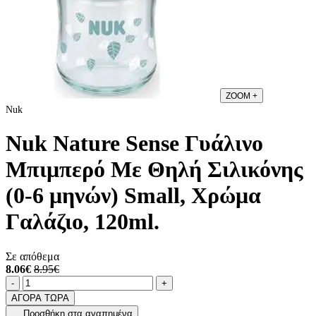
ZOOM
+
Nuk
Nuk Nature Sense Γυάλινο
Μπιμπερό Με Θηλή Σιλικόνης
(0-6 μηνών) Small, Χρώμα
Γαλάζιο, 120ml.
Σε απόθεμα
8.06€
8.95€
Ποσότητα
product.increase.quantity
product.decrease.quantity
-
+
ΑΓΟΡΑ ΤΩΡΑ
Προσθήκη στα αγαπημένα