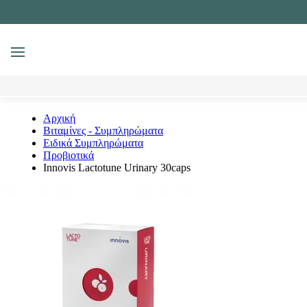
MENU
Αναζήτηση
Αρχική
Βιταμίνες - Συμπληρώματα
Ειδικά Συμπληρώματα
Προβιοτικά
Innovis Lactotune Urinary 30caps