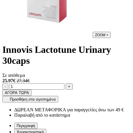
ZOOM
+
Innovis Lactotune Urinary
30caps
Σε απόθεμα
25.97€
27.34€
Ποσότητα
product.increase.quantity
product.decrease.quantity
-
+
ΑΓΟΡΑ ΤΩΡΑ
Προσθήκη στα αγαπημένα
ΔΩΡΕΑΝ ΜΕΤΑΦΟΡΙΚΑ για παραγγελίες άνω των 49 €
Παραλαβή από το κατάστημα
Περιγραφή
Χαρακτηριστικά