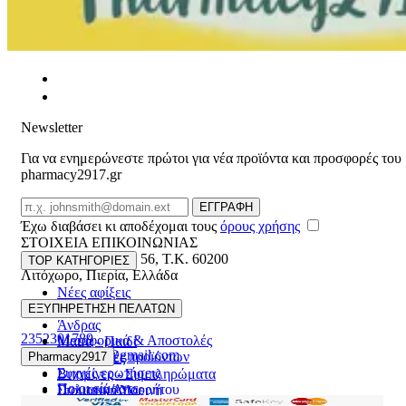
Newsletter
Για να ενημερώνεστε πρώτοι για νέα προϊόντα και προσφορές του
pharmacy2917.gr
Email
ΕΓΓΡΑΦΗ
Έχω διαβάσει κι αποδέχομαι τους
όρους χρήσης
ΣΤΟΙΧΕΙΑ ΕΠΙΚΟΙΝΩΝΙΑΣ
Βασ. Κωνσταντίνου 56
,
T.K. 60200
TOP ΚΑΤΗΓΟΡΙΕΣ
Λιτόχωρο
,
Πιερία
,
Ελλάδα
Νέες αφίξεις
ΓΕΜΗ:165892448000
Γυναίκα
ΕΞΥΠΗΡΕΤΗΣΗ ΠΕΛΑΤΩΝ
Άνδρας
2352301789
Μεταφορικά & Αποστολές
Μαμά - Παιδί
pharmacy2917@gmail.com
Επιστροφές προϊόντων
Pharmacy2917
Προσφορές
Συχνές ερωτήσεις
Βιταμίνες - Συμπληρώματα
Ποιοι είμαστε
Πολιτική Απορρήτου
Στοματική Υγιεινή
Επικοινωνία