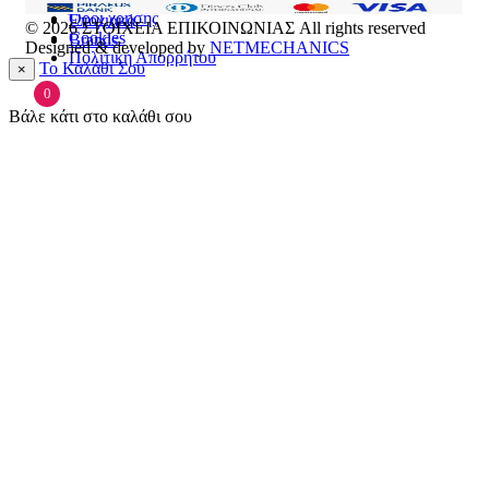
Πρόσωπο
Όροι χρήσης
Εποχιακά
© 2026
ΣΤΟΙΧΕΙΑ ΕΠΙΚΟΙΝΩΝΙΑΣ
All rights reserved
Cookies
Brands
Designed & developed by
NETMECHANICS
Πολιτική Απορρήτου
Το Καλάθι Σου
×
0
Βάλε κάτι στο καλάθι σου