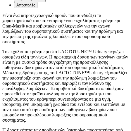
Αποστολές
Είναι ένα ιατροτεχνολογικό προϊόν που συνδυάζει τα
χαρακτηριστικά του πατενταρισμένου εκχυλίσματος κράνμπερι
Cran-Max® και προβιοτικών καλλιεργειών για την αγωγή
λοιμώξεων του ουροποιητικού συστήματος και την πρόληψη και
την μείωση της εμφάνισης λοιμώξεων του ουροποιητικού
συστήματος.
Το εκχύλισμα κράνμπερι στο LACTOTUNE™ Urinary περιέχει
ορισμένα είδη ταννίνων. Η πρωταρχική δράση των ταννίνων αυτών
είναι η με φυσικό τρόπο συγκράτηση της προσκόλλησης
παθογόνων βακτηρίων στον ιστό του ουροποιητικού συστήματος.
Μέσω της δράσης αυτής, το LACTOTUNE™Urinary εξασφαλίζει
την υποστήριξη στην αγωγή και την πρόληψη λοιμώξεων του
ουροποιητικού συστήματος και περιορίζει τον κίνδυνο της
επανάληψης λοιμώξεων. Τα προβιοτικά βακτήρια τα οποία έχουν
προστεθεί στο προϊόν συνδράμουν την δραστηριότητα του
εκχυλίσματος του κράνμπερι συνεισφέροντας σε μία υγιή,
ισορροπημένη μικροβιακή χλωρίδα του εντέρου και ελαττώνει με
τον τρόπο αυτό την ποσότητα των παθογόνων βακτηρίων που
μπορούν να προκαλέσουν λοιμώξεις του ουροποιητικού
συστήματος.
Η δραστικότητα των προβιοτικών βακτηρίων προστατεύεται από