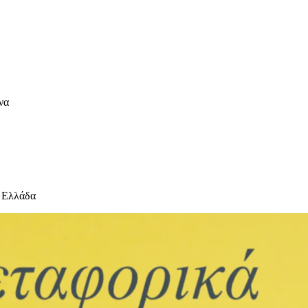
να
 Ελλάδα