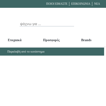
ΠΟΙΟΙ ΕΊΜΑΣΤΕ
ΕΠΙΚΟΙΝΩΝΊΑ
ΝΕΑ
Είσοδος
Το Κα
field.search
Αναζήτηση
Εποχιακά
Προσφορές
Brands
 - Στοματικά διαλύματα
ληστερόλης
Εκπαιδευτικά ποτηράκια - Πιατάκια - Κουταλάκια
Παραλαβή από το κατάστημα