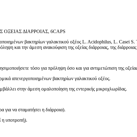
ΟΞΕΙΑΣ ΔΙΑΡΡΟΙΑΣ, 6CAPS
οιημένων βακτηρίων γαλακτικού οξέος L. Acidophilus, L. Casei S. 
πρόληψη και την άμεση ανακούφιση της οξείας διάρροιας, της διάρροι
ησιμοποιήσετε τόσο για πρόληψη όσο και για αντιμετώπιση της οξεί
μικά απενεργοποιημένων βακτηρίων γαλακτικού οξέος.
υμβάλλει στην άμεση ομαλοποίηση της εντερικής μικροχλωρίδας.
α για να σταματήσει η διάρροια).
ί η υποτροπή).