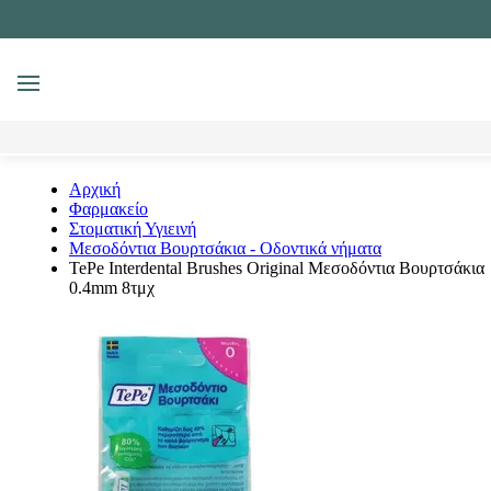
MENU
Αναζήτηση
Αρχική
Φαρμακείο
Στοματική Υγιεινή
Μεσοδόντια Βουρτσάκια - Οδοντικά νήματα
TePe Interdental Brushes Original Μεσοδόντια Βουρτσάκια
0.4mm 8τμχ