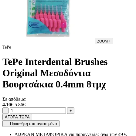
ZOOM
+
TePe
TePe Interdental Brushes
Original Μεσοδόντια
Βουρτσάκια 0.4mm 8τμχ
Σε απόθεμα
4.10€
5.86€
Ποσότητα
product.increase.quantity
product.decrease.quantity
-
+
ΑΓΟΡΑ ΤΩΡΑ
Προσθήκη στα αγαπημένα
ΔΩΡΕΑΝ ΜΕΤΑΦΟΡΙΚΑ για παραγγελίες άνω των 49 €