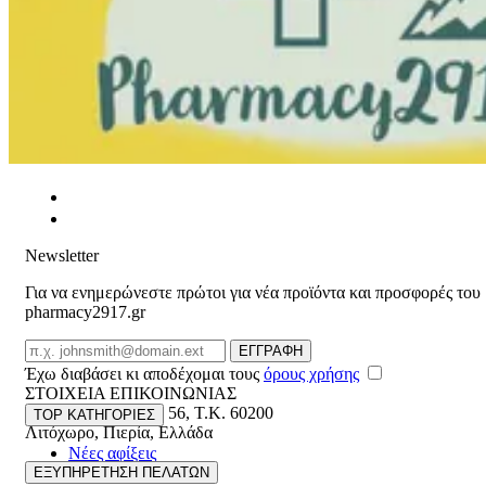
Newsletter
Για να ενημερώνεστε πρώτοι για νέα προϊόντα και προσφορές του
pharmacy2917.gr
Email
ΕΓΓΡΑΦΗ
Έχω διαβάσει κι αποδέχομαι τους
όρους χρήσης
ΣΤΟΙΧΕΙΑ ΕΠΙΚΟΙΝΩΝΙΑΣ
Βασ. Κωνσταντίνου 56
,
T.K. 60200
TOP ΚΑΤΗΓΟΡΙΕΣ
Λιτόχωρο
,
Πιερία
,
Ελλάδα
Νέες αφίξεις
ΓΕΜΗ:165892448000
Γυναίκα
ΕΞΥΠΗΡΕΤΗΣΗ ΠΕΛΑΤΩΝ