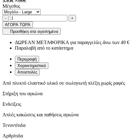
5.95€
7.00€
Μέγεθος
Ποσότητα
product.increase.quantity
product.decrease.quantity
-
+
ΑΓΟΡΑ ΤΩΡΑ
Προσθήκη στα αγαπημένα
ΔΩΡΕΑΝ ΜΕΤΑΦΟΡΙΚΑ για παραγγελίες άνω των 49 €
Παραλαβή από το κατάστημα
Περιγραφή
Χαρακτηριστικά
Αποστολές
Από πλεκτό ελαστικό υλικό σε σωληνωτή πλέξη χωρίς ραφές
Στήριξη του αγκώνα
Ενδείξεις
Απλές κακώσεις και παθήσεις αγκώνα
Τενοντίτιδα
Αρθρίτιδα