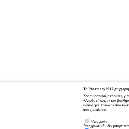
To
Pharmacy2917.gr
χρησιμ
Χρησιμοποιούμε cookies, για
«Αποδοχή όλων» και βοήθησέ 
ενδιαφέρει. Εναλλακτικά κλί
που χρειάζεσαι.
To
Pharmacy2917.gr
χρ
Αναγκαία
Υποχρεωτικά - δεν μπορείτε 