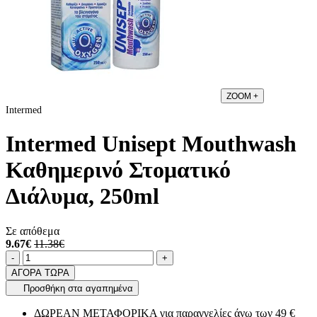
ZOOM
+
Intermed
Intermed Unisept Mouthwash
Καθημερινό Στοματικό
Διάλυμα, 250ml
Σε απόθεμα
9.67€
11.38€
Ποσότητα
product.increase.quantity
product.decrease.quantity
-
+
ΑΓΟΡΑ ΤΩΡΑ
Προσθήκη στα αγαπημένα
ΔΩΡΕΑΝ ΜΕΤΑΦΟΡΙΚΑ για παραγγελίες άνω των 49 €