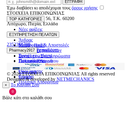
Email
ΕΓΓΡΑΦΗ
Έχω διαβάσει κι αποδέχομαι τους
όρους χρήσης
ΣΤΟΙΧΕΙΑ ΕΠΙΚΟΙΝΩΝΙΑΣ
Βασ. Κωνσταντίνου 56
,
T.K. 60200
TOP ΚΑΤΗΓΟΡΙΕΣ
Λιτόχωρο
,
Πιερία
,
Ελλάδα
Νέες αφίξεις
ΓΕΜΗ:165892448000
Γυναίκα
ΕΞΥΠΗΡΕΤΗΣΗ ΠΕΛΑΤΩΝ
Άνδρας
2352301789
Μεταφορικά & Αποστολές
Μαμά - Παιδί
pharmacy2917@gmail.com
Επιστροφές προϊόντων
Pharmacy2917
Προσφορές
Συχνές ερωτήσεις
Βιταμίνες - Συμπληρώματα
Ποιοι είμαστε
Πολιτική Απορρήτου
Στοματική Υγιεινή
Επικοινωνία
Πρόσωπο
Όροι χρήσης
Εποχιακά
© 2026
ΣΤΟΙΧΕΙΑ ΕΠΙΚΟΙΝΩΝΙΑΣ
All rights reserved
Cookies
Brands
Designed & developed by
NETMECHANICS
Πολιτική Απορρήτου
Το Καλάθι Σου
×
0
Βάλε κάτι στο καλάθι σου