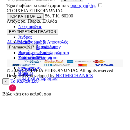
Έχω διαβάσει κι αποδέχομαι τους
όρους χρήσης
ΣΤΟΙΧΕΙΑ ΕΠΙΚΟΙΝΩΝΙΑΣ
Βασ. Κωνσταντίνου 56
,
T.K. 60200
TOP ΚΑΤΗΓΟΡΙΕΣ
Λιτόχωρο
,
Πιερία
,
Ελλάδα
Νέες αφίξεις
ΓΕΜΗ:165892448000
Γυναίκα
ΕΞΥΠΗΡΕΤΗΣΗ ΠΕΛΑΤΩΝ
Άνδρας
2352301789
Μεταφορικά & Αποστολές
Μαμά - Παιδί
pharmacy2917@gmail.com
Επιστροφές προϊόντων
Pharmacy2917
Προσφορές
Συχνές ερωτήσεις
Βιταμίνες - Συμπληρώματα
Ποιοι είμαστε
Πολιτική Απορρήτου
Στοματική Υγιεινή
Επικοινωνία
Πρόσωπο
Όροι χρήσης
Εποχιακά
© 2026
ΣΤΟΙΧΕΙΑ ΕΠΙΚΟΙΝΩΝΙΑΣ
All rights reserved
Cookies
Brands
Designed & developed by
NETMECHANICS
Πολιτική Απορρήτου
Το Καλάθι Σου
×
0
Βάλε κάτι στο καλάθι σου