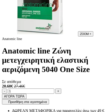
ZOOM
+
Anatomic line
Anatomic line Ζώνη
μετεγχειρητική ελαστική
αεριζόμενη 5040 One Size
Σε απόθεμα
20.60€
27.46€
Ποσότητα
product.increase.quantity
product.decrease.quantity
-
+
ΑΓΟΡΑ ΤΩΡΑ
Προσθήκη στα αγαπημένα
ΔΩΡΕΑΝ ΜΕΤΑΦΟΡΙΚΑ για παραγγελίες άνω των 49 €