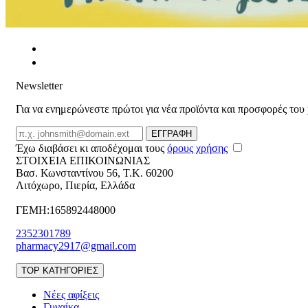
Newsletter
Για να ενημερώνεστε πρώτοι για νέα προϊόντα και προσφορές του
Email
ΕΓΓΡΑΦΗ
Έχω διαβάσει κι αποδέχομαι τους
όρους χρήσης
ΣΤΟΙΧΕΙΑ ΕΠΙΚΟΙΝΩΝΙΑΣ
Βασ. Κωνσταντίνου 56
,
T.K. 60200
Λιτόχωρο
,
Πιερία
,
Ελλάδα
ΓΕΜΗ:165892448000
2352301789
pharmacy2917@gmail.com
TOP ΚΑΤΗΓΟΡΙΕΣ
Νέες αφίξεις
Γυναίκα