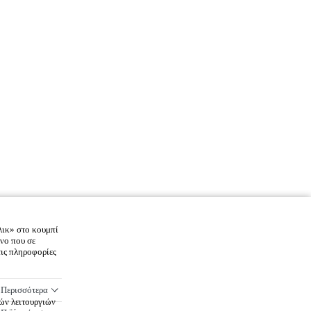
λικ» στο κουμπί
νο που σε
τις πληροφορίες
Περισσότερα
κών λειτουργιών