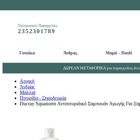
Τηλεφωνικές Παραγγελίες
2352301789
Γυναίκα
Άνδρας
Μαμά - Παιδί
Απολεπιστικά και Μάσκες προσώπου - ματιών
Βρεφικά - Παιδικά αρώματα - Παιδικά αποσμητικά
Απορρυπαντικά μπιμπερό και βρεφικών ρούχων
Συμπληρώματα Ουροποιητικού συστήματος - Προστάτη
ΔΩΡΕΑΝ ΜΕΤΑΦΟΡΙΚΑ για παραγγελίες άνω 
Αρχική
Άνδρας
Μαλλιά
Πιτυρίδα - Ξηροδερμία
Ducray Squanorm Αντιπιτυριδικό Σαμπουάν Αγωγής Για Ξη