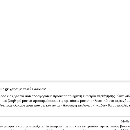
17.gr
χρησιμοποιεί Cookies!
cookies, για να σου προσφέρουμε προσωποποιημένη εμπειρία περιήγησης. Κάνε «κ
και βοήθησέ μας να προσαρμόσουμε τις προτάσεις μας αποκλειστικά στο περιεχόμε
λλακτικά κλίκαρε αυτά που θες και πάτα «Αποδοχή επιλογών»! «Εδώ» θα βρεις όλες 
2917.gr
χρησιμοποιεί Cookies!
Μάθε 
εν μπορείτε να μην επιλέξετε. Τα απαραίτητα cookies επιτρέπουν την εκτέλεση βασι