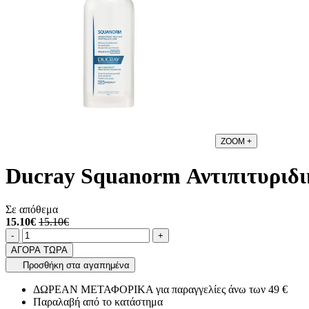
ZOOM
+
Ducray Squanorm Αντιπιτυριδι
Σε απόθεμα
15.10€
15.10€
Ποσότητα
product.increase.quantity
product.decrease.quantity
-
+
ΑΓΟΡΑ ΤΩΡΑ
Προσθήκη στα αγαπημένα
ΔΩΡΕΑΝ ΜΕΤΑΦΟΡΙΚΑ για παραγγελίες άνω των 49 €
Παραλαβή από το κατάστημα