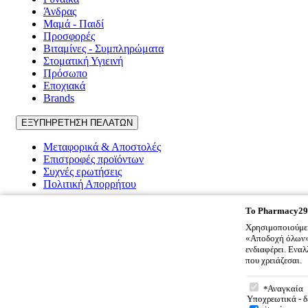
Άνδρας
Μαμά - Παιδί
Προσφορές
Βιταμίνες - Συμπληρώματα
Στοματική Υγιεινή
Πρόσωπο
Εποχιακά
Brands
ΕΞΥΠΗΡΕΤΗΣΗ ΠΕΛΑΤΩΝ
Μεταφορικά & Αποστολές
Επιστροφές προϊόντων
Συχνές ερωτήσεις
Πολιτική Απορρήτου
Pharmacy2917
To
Pharmacy29
Χρησιμοποιούμε 
Ποιοι είμαστε
«Αποδοχή όλων» 
Επικοινωνία
ενδιαφέρει. Ενα
Όροι χρήσης
που χρειάζεσαι.
Cookies
To
Pharmacy
Πολιτική Απορρήτου
Αναγκαία
Υποχρεωτικά - δ