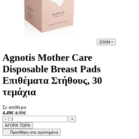
ZOOM
+
Agnotis Mother Care
Disposable Breast Pads
Επιθέματα Στήθους, 30
τεμάχια
Σε απόθεμα
4.49€
4.99€
Ποσότητα
product.increase.quantity
product.decrease.quantity
-
+
ΑΓΟΡΑ ΤΩΡΑ
Προσθήκη στα αγαπημένα