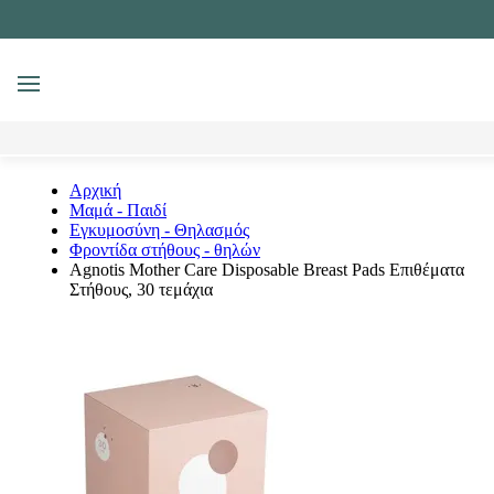
MENU
Αναζήτηση
Αρχική
Μαμά - Παιδί
Εγκυμοσύνη - Θηλασμός
Φροντίδα στήθους - θηλών
Agnotis Mother Care Disposable Breast Pads Επιθέματα
Στήθους, 30 τεμάχια