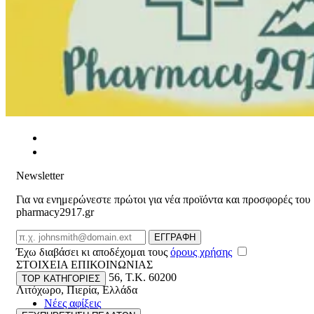
Newsletter
Για να ενημερώνεστε πρώτοι για νέα προϊόντα και προσφορές του
pharmacy2917.gr
Email
ΕΓΓΡΑΦΗ
Έχω διαβάσει κι αποδέχομαι τους
όρους χρήσης
ΣΤΟΙΧΕΙΑ ΕΠΙΚΟΙΝΩΝΙΑΣ
Βασ. Κωνσταντίνου 56
,
T.K. 60200
TOP ΚΑΤΗΓΟΡΙΕΣ
Λιτόχωρο
,
Πιερία
,
Ελλάδα
Νέες αφίξεις