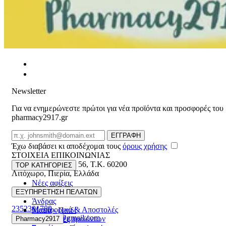
Newsletter
Για να ενημερώνεστε πρώτοι για νέα προϊόντα και προσφορές του
pharmacy2917.gr
Email
ΕΓΓΡΑΦΗ
Έχω διαβάσει κι αποδέχομαι τους
όρους χρήσης
ΣΤΟΙΧΕΙΑ ΕΠΙΚΟΙΝΩΝΙΑΣ
Βασ. Κωνσταντίνου 56
,
T.K. 60200
TOP ΚΑΤΗΓΟΡΙΕΣ
Λιτόχωρο
,
Πιερία
,
Ελλάδα
Νέες αφίξεις
ΓΕΜΗ:165892448000
Γυναίκα
ΕΞΥΠΗΡΕΤΗΣΗ ΠΕΛΑΤΩΝ
Άνδρας
2352301789
Μεταφορικά & Αποστολές
Μαμά - Παιδί
pharmacy2917@gmail.com
Επιστροφές προϊόντων
Pharmacy2917
Προσφορές