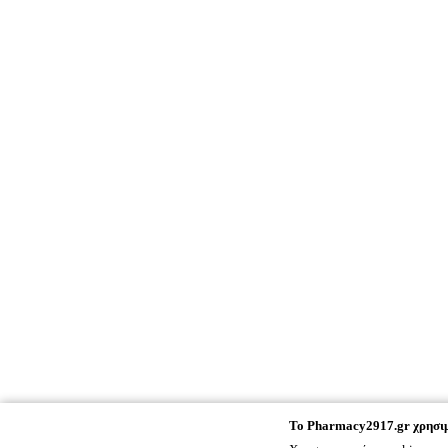
To
Pharmacy2917.gr
χρησιμ