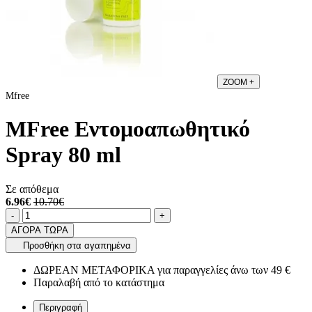
ZOOM
+
Mfree
MFree Εντομοαπωθητικό
Spray 80 ml
Σε απόθεμα
6.96€
10.70€
Ποσότητα
product.increase.quantity
product.decrease.quantity
-
+
ΑΓΟΡΑ ΤΩΡΑ
Προσθήκη στα αγαπημένα
ΔΩΡΕΑΝ ΜΕΤΑΦΟΡΙΚΑ για παραγγελίες άνω των 49 €
Παραλαβή από το κατάστημα
Περιγραφή