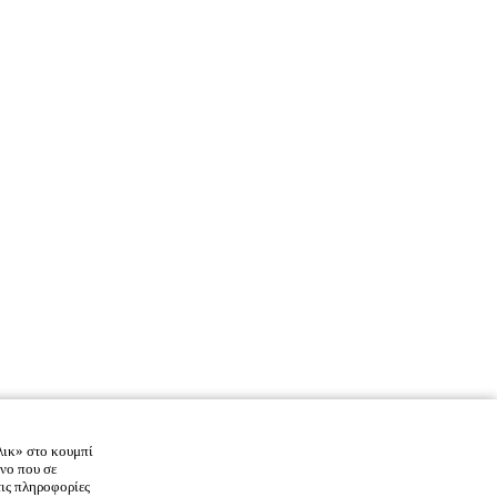
λικ» στο κουμπί
νο που σε
τις πληροφορίες