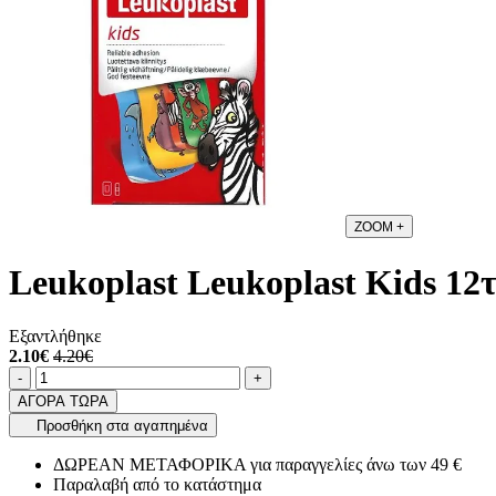
ZOOM
+
Leukoplast Leukoplast Kids 12
Εξαντλήθηκε
2.10€
4.20€
Ποσότητα
product.increase.quantity
product.decrease.quantity
-
+
ΑΓΟΡΑ ΤΩΡΑ
Προσθήκη στα αγαπημένα
ΔΩΡΕΑΝ ΜΕΤΑΦΟΡΙΚΑ για παραγγελίες άνω των 49 €
Παραλαβή από το κατάστημα