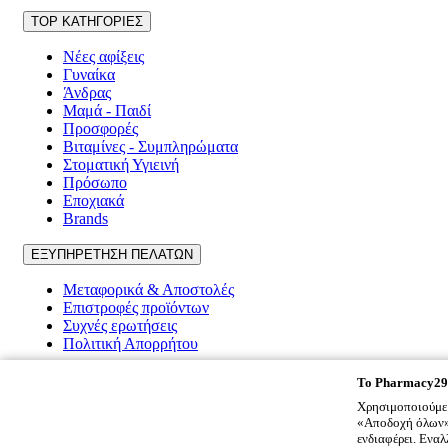
TOP ΚΑΤΗΓΟΡΙΕΣ
Νέες αφίξεις
Γυναίκα
Άνδρας
Μαμά - Παιδί
Προσφορές
Βιταμίνες - Συμπληρώματα
Στοματική Υγιεινή
Πρόσωπο
Εποχιακά
Brands
ΕΞΥΠΗΡΕΤΗΣΗ ΠΕΛΑΤΩΝ
Μεταφορικά & Αποστολές
Επιστροφές προϊόντων
Συχνές ερωτήσεις
Πολιτική Απορρήτου
Pharmacy2917
To
Pharmacy29
Χρησιμοποιούμε 
Ποιοι είμαστε
«Αποδοχή όλων» 
Επικοινωνία
ενδιαφέρει. Ενα