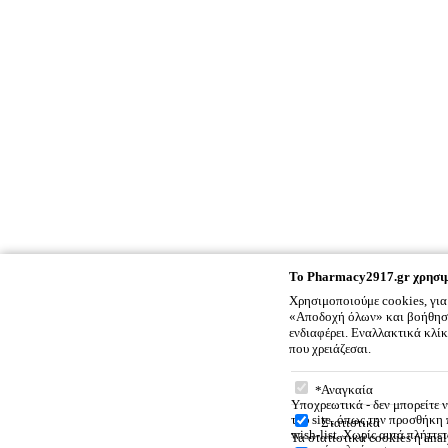
To
Pharmacy2917.gr
χρησιμ
Χρησιμοποιούμε cookies, για
«Αποδοχή όλων» και βοήθησέ 
ενδιαφέρει. Εναλλακτικά κλί
που χρειάζεσαι.
To
Pharmacy2917.gr
χρ
Αναγκαία
Υποχρεωτικά - δεν μπορείτε 
του site, όπως την προσθήκη
Στατιστικά
wish-list. Χωρίς αυτά πλήττε
Τα στατιστικά cookies ή anal