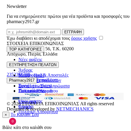
Newsletter
Για να ενημερώνεστε πρώτοι για νέα προϊόντα και προσφορές του
pharmacy2917.gr
Email
ΕΓΓΡΑΦΗ
Έχω διαβάσει κι αποδέχομαι τους
όρους χρήσης
ΣΤΟΙΧΕΙΑ ΕΠΙΚΟΙΝΩΝΙΑΣ
Βασ. Κωνσταντίνου 56
,
T.K. 60200
TOP ΚΑΤΗΓΟΡΙΕΣ
Λιτόχωρο
,
Πιερία
,
Ελλάδα
Νέες αφίξεις
ΓΕΜΗ:165892448000
Γυναίκα
ΕΞΥΠΗΡΕΤΗΣΗ ΠΕΛΑΤΩΝ
Άνδρας
2352301789
Μεταφορικά & Αποστολές
Μαμά - Παιδί
pharmacy2917@gmail.com
Επιστροφές προϊόντων
Pharmacy2917
Προσφορές
Συχνές ερωτήσεις
Βιταμίνες - Συμπληρώματα
Ποιοι είμαστε
Πολιτική Απορρήτου
Στοματική Υγιεινή
Επικοινωνία
Πρόσωπο
Όροι χρήσης
Εποχιακά
© 2026
ΣΤΟΙΧΕΙΑ ΕΠΙΚΟΙΝΩΝΙΑΣ
All rights reserved
Cookies
Brands
Designed & developed by
NETMECHANICS
Πολιτική Απορρήτου
Το Καλάθι Σου
×
0
Βάλε κάτι στο καλάθι σου