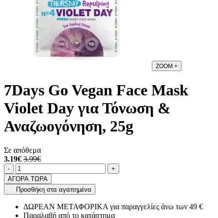
ZOOM
+
7Days Go Vegan Face Mask
Violet Day για Τόνωση &
Αναζωογόνηση, 25g
Σε απόθεμα
3.19€
3.99€
Ποσότητα
product.increase.quantity
product.decrease.quantity
-
+
ΑΓΟΡΑ ΤΩΡΑ
Προσθήκη στα αγαπημένα
ΔΩΡΕΑΝ ΜΕΤΑΦΟΡΙΚΑ για παραγγελίες άνω των 49 €
Παραλαβή από το κατάστημα