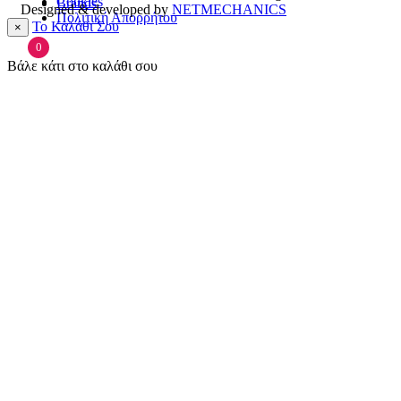
Cookies
Brands
Designed & developed by
NETMECHANICS
Πολιτική Απορρήτου
Το Καλάθι Σου
×
0
Βάλε κάτι στο καλάθι σου