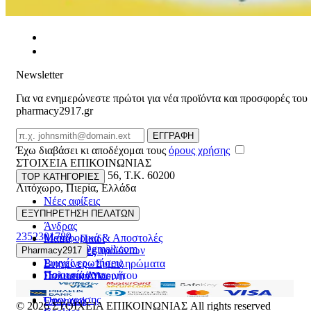
Newsletter
Για να ενημερώνεστε πρώτοι για νέα προϊόντα και προσφορές του
pharmacy2917.gr
Email
ΕΓΓΡΑΦΗ
Έχω διαβάσει κι αποδέχομαι τους
όρους χρήσης
ΣΤΟΙΧΕΙΑ ΕΠΙΚΟΙΝΩΝΙΑΣ
Βασ. Κωνσταντίνου 56
,
T.K. 60200
TOP ΚΑΤΗΓΟΡΙΕΣ
Λιτόχωρο
,
Πιερία
,
Ελλάδα
Νέες αφίξεις
ΓΕΜΗ:165892448000
Γυναίκα
ΕΞΥΠΗΡΕΤΗΣΗ ΠΕΛΑΤΩΝ
Άνδρας
2352301789
Μεταφορικά & Αποστολές
Μαμά - Παιδί
pharmacy2917@gmail.com
Επιστροφές προϊόντων
Pharmacy2917
Προσφορές
Συχνές ερωτήσεις
Βιταμίνες - Συμπληρώματα
Ποιοι είμαστε
Πολιτική Απορρήτου
Στοματική Υγιεινή
Επικοινωνία
Πρόσωπο
Όροι χρήσης
Εποχιακά
© 2026
ΣΤΟΙΧΕΙΑ ΕΠΙΚΟΙΝΩΝΙΑΣ
All rights reserved