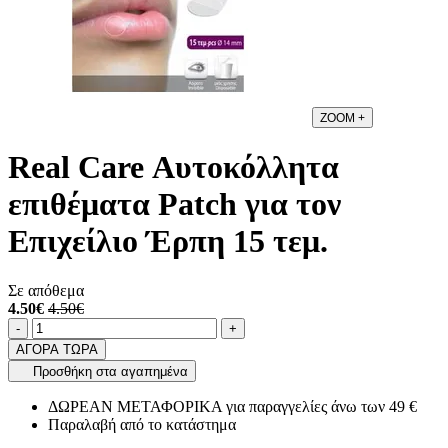
ZOOM
+
Real Care Αυτοκόλλητα
επιθέματα Patch για τον
Επιχείλιο Έρπη 15 τεμ.
Σε απόθεμα
4.50€
4.50€
Ποσότητα
product.increase.quantity
product.decrease.quantity
-
+
ΑΓΟΡΑ ΤΩΡΑ
Προσθήκη στα αγαπημένα
ΔΩΡΕΑΝ ΜΕΤΑΦΟΡΙΚΑ για παραγγελίες άνω των 49 €
Παραλαβή από το κατάστημα