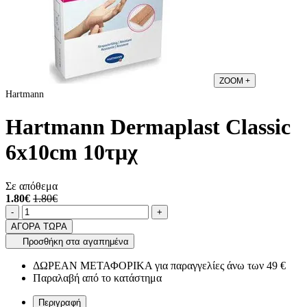
ZOOM
+
Hartmann
Hartmann Dermaplast Classic
6x10cm 10τμχ
Σε απόθεμα
1.80€
1.80€
Ποσότητα
product.increase.quantity
product.decrease.quantity
-
+
ΑΓΟΡΑ ΤΩΡΑ
Προσθήκη στα αγαπημένα
ΔΩΡΕΑΝ ΜΕΤΑΦΟΡΙΚΑ για παραγγελίες άνω των 49 €
Παραλαβή από το κατάστημα
Περιγραφή