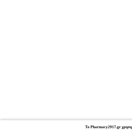
To
Pharmacy2917.gr
χρησιμ