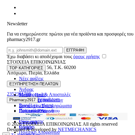
Newsletter
Για να ενημερώνεστε πρώτοι για νέα προϊόντα και προσφορές του
pharmacy2917.gr
Email
ΕΓΓΡΑΦΗ
Έχω διαβάσει κι αποδέχομαι τους
όρους χρήσης
ΣΤΟΙΧΕΙΑ ΕΠΙΚΟΙΝΩΝΙΑΣ
Βασ. Κωνσταντίνου 56
,
T.K. 60200
TOP ΚΑΤΗΓΟΡΙΕΣ
Λιτόχωρο
,
Πιερία
,
Ελλάδα
Νέες αφίξεις
ΓΕΜΗ:165892448000
Γυναίκα
ΕΞΥΠΗΡΕΤΗΣΗ ΠΕΛΑΤΩΝ
Άνδρας
2352301789
Μεταφορικά & Αποστολές
Μαμά - Παιδί
pharmacy2917@gmail.com
Επιστροφές προϊόντων
Pharmacy2917
Προσφορές
Συχνές ερωτήσεις
Βιταμίνες - Συμπληρώματα
Ποιοι είμαστε
Πολιτική Απορρήτου
Στοματική Υγιεινή
Επικοινωνία
Πρόσωπο
Όροι χρήσης
Εποχιακά
© 2026
ΣΤΟΙΧΕΙΑ ΕΠΙΚΟΙΝΩΝΙΑΣ
All rights reserved
Cookies
Brands
Designed & developed by
NETMECHANICS
Πολιτική Απορρήτου