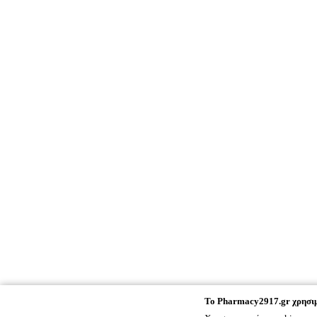
To
Pharmacy2917.gr
χρησιμ