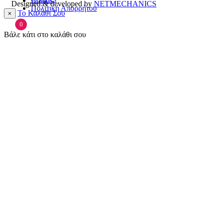
Brands
Designed & developed by
NETMECHANICS
Πολιτική Απορρήτου
Το Καλάθι Σου
×
0
Βάλε κάτι στο καλάθι σου