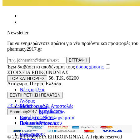
Newsletter
Για να ενημερώνεστε πρώτοι για νέα προϊόντα και προσφορές του
pharmacy2917.gr
Email
ΕΓΓΡΑΦΗ
Έχω διαβάσει κι αποδέχομαι τους
όρους χρήσης
ΣΤΟΙΧΕΙΑ ΕΠΙΚΟΙΝΩΝΙΑΣ
Βασ. Κωνσταντίνου 56
,
T.K. 60200
TOP ΚΑΤΗΓΟΡΙΕΣ
Λιτόχωρο
,
Πιερία
,
Ελλάδα
Νέες αφίξεις
ΓΕΜΗ:165892448000
Γυναίκα
ΕΞΥΠΗΡΕΤΗΣΗ ΠΕΛΑΤΩΝ
Άνδρας
2352301789
Μεταφορικά & Αποστολές
Μαμά - Παιδί
pharmacy2917@gmail.com
Επιστροφές προϊόντων
Pharmacy2917
Προσφορές
Συχνές ερωτήσεις
Βιταμίνες - Συμπληρώματα
Ποιοι είμαστε
Πολιτική Απορρήτου
Στοματική Υγιεινή
Επικοινωνία
Πρόσωπο
Όροι χρήσης
Εποχιακά
© 2026
ΣΤΟΙΧΕΙΑ ΕΠΙΚΟΙΝΩΝΙΑΣ
All rights reserved
Cookies