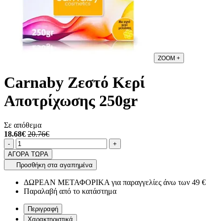
ZOOM
+
Carnaby Ζεστό Κερί
Αποτρίχωσης 250gr
Σε απόθεμα
18.68€
20.76€
Ποσότητα
product.increase.quantity
product.decrease.quantity
-
+
ΑΓΟΡΑ ΤΩΡΑ
Προσθήκη στα αγαπημένα
ΔΩΡΕΑΝ ΜΕΤΑΦΟΡΙΚΑ για παραγγελίες άνω των 49 €
Παραλαβή από το κατάστημα
Περιγραφή
Χαρακτηριστικά