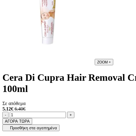
ZOOM
+
Cera Di Cupra Hair Removal C
100ml
Σε απόθεμα
5.12€
6.40€
Ποσότητα
product.increase.quantity
product.decrease.quantity
-
+
ΑΓΟΡΑ ΤΩΡΑ
Προσθήκη στα αγαπημένα