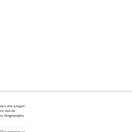
λικ» στο κουμπί
νο που σε
τις πληροφορίες
Περισσότερα