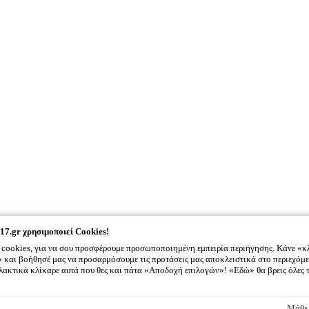
17.gr
χρησιμοποιεί Cookies!
cookies, για να σου προσφέρουμε προσωποποιημένη εμπειρία περιήγησης. Κάνε «κ
και βοήθησέ μας να προσαρμόσουμε τις προτάσεις μας αποκλειστικά στο περιεχόμε
λλακτικά κλίκαρε αυτά που θες και πάτα «Αποδοχή επιλογών»! «Εδώ» θα βρεις όλες 
2917.gr
χρησιμοποιεί Cookies!
Μάθε 