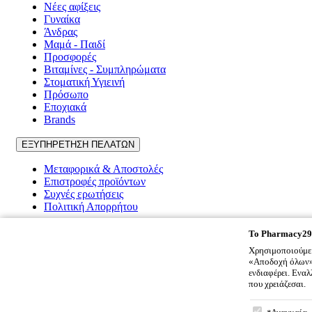
Νέες αφίξεις
Γυναίκα
Άνδρας
Μαμά - Παιδί
Προσφορές
Βιταμίνες - Συμπληρώματα
Στοματική Υγιεινή
Πρόσωπο
Εποχιακά
Brands
ΕΞΥΠΗΡΕΤΗΣΗ ΠΕΛΑΤΩΝ
Μεταφορικά & Αποστολές
Επιστροφές προϊόντων
Συχνές ερωτήσεις
Πολιτική Απορρήτου
Pharmacy2917
To
Pharmacy29
Χρησιμοποιούμε 
Ποιοι είμαστε
«Αποδοχή όλων» 
Επικοινωνία
ενδιαφέρει. Ενα
Όροι χρήσης
που χρειάζεσαι.
Cookies
To
Pharmacy
Πολιτική Απορρήτου