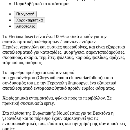
Παραλαβή από το κατάστημα
Περιγραφή
Χαρακτηριστικά
Αποστολές
To Fleriana Insect είναι ένα 100% φυσικό προϊόν για την
αποτελεσματική απώθηση των έρποντων εντόμων.
Περιέχει γερανιόλη και φυσικές πυρεριθρίνες, και είναι εξαιρετικά
αποτελεσματικό για κατσαρίδες, μυρμήγκια, σαρανταποδαρούσες,
σκορπιούς, ακάρια, τερμίτες, ψύλλους, κοριούς, ψαλίδες, αράχνες,
τσιμπούρια, σκόρους.
Το πύρεθρο προέρχεται από τον καρπό
του χρυσάνθεμου (Chrysanthemum cinnerariaefolium) και ο
συνδυασμός του με την Γερανιόλη δημιουργεί ένα εξαιρετικά
αποτελεσματικό εντομοαπωθητικό προϊόν ευρέος φάσματος.
Χωρίς χημικά εντομοκτόνα, φιλικό προς το περιβάλλον. Σε
πρακτική συσκευασία spray.
Στα πλαίσια της Ευρωπαϊκής Νομοθεσίας για τα Βιοκτόνα η
γερανιόλη και το πύρεθρο έχουν αξιολογηθεί για τις
εντομοαπωθητικές τους ιδιότητες και την χρήση της σαν δραστικές
ουσίες.