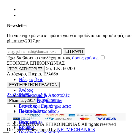
Newsletter
Για να ενημερώνεστε πρώτοι για νέα προϊόντα και προσφορές του
pharmacy2917.gr
Email
ΕΓΓΡΑΦΗ
Έχω διαβάσει κι αποδέχομαι τους
όρους χρήσης
ΣΤΟΙΧΕΙΑ ΕΠΙΚΟΙΝΩΝΙΑΣ
Βασ. Κωνσταντίνου 56
,
T.K. 60200
TOP ΚΑΤΗΓΟΡΙΕΣ
Λιτόχωρο
,
Πιερία
,
Ελλάδα
Νέες αφίξεις
ΓΕΜΗ:165892448000
Γυναίκα
ΕΞΥΠΗΡΕΤΗΣΗ ΠΕΛΑΤΩΝ
Άνδρας
2352301789
Μεταφορικά & Αποστολές
Μαμά - Παιδί
pharmacy2917@gmail.com
Επιστροφές προϊόντων
Pharmacy2917
Προσφορές
Συχνές ερωτήσεις
Βιταμίνες - Συμπληρώματα
Ποιοι είμαστε
Πολιτική Απορρήτου
Στοματική Υγιεινή
Επικοινωνία
Πρόσωπο
Όροι χρήσης
Εποχιακά
© 2026
ΣΤΟΙΧΕΙΑ ΕΠΙΚΟΙΝΩΝΙΑΣ
All rights reserved
Cookies
Brands
Designed & developed by
NETMECHANICS
Πολιτική Απορρήτου