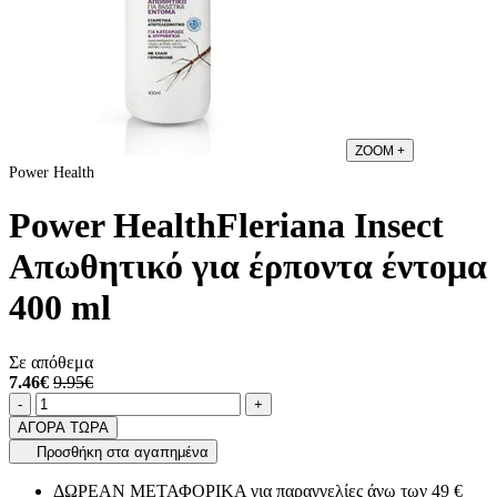
ZOOM
+
Power Health
Power HealthFleriana Insect
Απωθητικό για έρποντα έντομα
400 ml
Σε απόθεμα
7.46€
9.95€
Ποσότητα
product.increase.quantity
product.decrease.quantity
-
+
ΑΓΟΡΑ ΤΩΡΑ
Προσθήκη στα αγαπημένα
ΔΩΡΕΑΝ ΜΕΤΑΦΟΡΙΚΑ για παραγγελίες άνω των 49 €