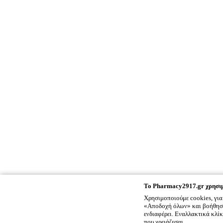
To
Pharmacy2917.gr
χρησιμ
Χρησιμοποιούμε cookies, για
«Αποδοχή όλων» και βοήθησέ 
ενδιαφέρει. Εναλλακτικά κλί
που χρειάζεσαι.