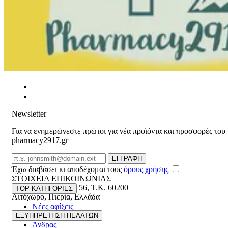
Newsletter
Για να ενημερώνεστε πρώτοι για νέα προϊόντα και προσφορές του
pharmacy2917.gr
Email
ΕΓΓΡΑΦΗ
Έχω διαβάσει κι αποδέχομαι τους
όρους χρήσης
ΣΤΟΙΧΕΙΑ ΕΠΙΚΟΙΝΩΝΙΑΣ
Βασ. Κωνσταντίνου 56
,
T.K. 60200
TOP ΚΑΤΗΓΟΡΙΕΣ
Λιτόχωρο
,
Πιερία
,
Ελλάδα
Νέες αφίξεις
ΓΕΜΗ:165892448000
Γυναίκα
ΕΞΥΠΗΡΕΤΗΣΗ ΠΕΛΑΤΩΝ
Άνδρας