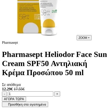
ZOOM
+
Pharmasept
Pharmasept Heliodor Face Sun
Cream SPF50 Αντηλιακή
Κρέμα Προσώπου 50 ml
Σε απόθεμα
12.29€
17.55€
Ποσότητα
product.increase.quantity
product.decrease.quantity
-
+
ΑΓΟΡΑ ΤΩΡΑ
Προσθήκη στα αγαπημένα