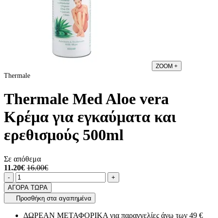
ZOOM
+
Thermale
Thermale Med Aloe vera
Κρέμα για εγκαύματα και
ερεθισμούς 500ml
Σε απόθεμα
11.20€
16.00€
Ποσότητα
product.increase.quantity
product.decrease.quantity
-
+
ΑΓΟΡΑ ΤΩΡΑ
Προσθήκη στα αγαπημένα
ΔΩΡΕΑΝ ΜΕΤΑΦΟΡΙΚΑ για παραγγελίες άνω των 49 €