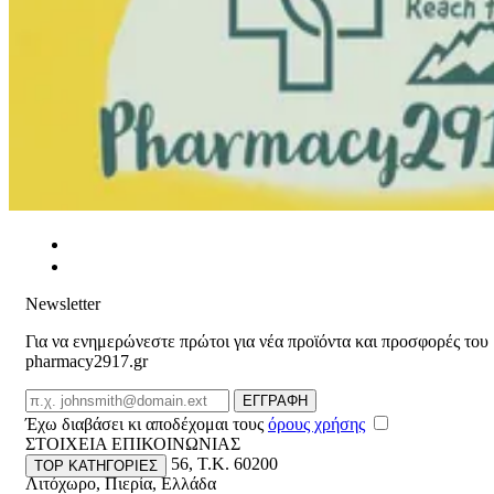
Newsletter
Για να ενημερώνεστε πρώτοι για νέα προϊόντα και προσφορές του
pharmacy2917.gr
Email
ΕΓΓΡΑΦΗ
Έχω διαβάσει κι αποδέχομαι τους
όρους χρήσης
ΣΤΟΙΧΕΙΑ ΕΠΙΚΟΙΝΩΝΙΑΣ
Βασ. Κωνσταντίνου 56
,
T.K. 60200
TOP ΚΑΤΗΓΟΡΙΕΣ
Λιτόχωρο
,
Πιερία
,
Ελλάδα