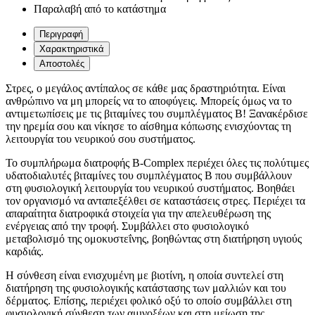
Παραλαβή από το κατάστημα
Περιγραφή
Χαρακτηριστικά
Αποστολές
Στρες, ο μεγάλος αντίπαλος σε κάθε μας δραστηριότητα. Είναι
ανθρώπινο να μη μπορείς να το αποφύγεις. Μπορείς όμως να το
αντιμετωπίσεις με τις βιταμίνες του συμπλέγματος B! Ξανακέρδισε
την ηρεμία σου και νίκησε το αίσθημα κόπωσης ενισχύοντας τη
λειτουργία του νευρικού σου συστήματος.
Το συμπλήρωμα διατροφής B-Complex περιέχει όλες τις πολύτιμες
υδατοδιαλυτές βιταμίνες του συμπλέγματος B που συμβάλλουν
στη φυσιολογική λειτουργία του νευρικού συστήματος. Βοηθάει
τον οργανισμό να ανταπεξέλθει σε καταστάσεις στρες. Περιέχει τα
απαραίτητα διατροφικά στοιχεία για την απελευθέρωση της
ενέργειας από την τροφή. Συμβάλλει στο φυσιολογικό
μεταβολισμό της ομοκυστεΐνης, βοηθώντας στη διατήρηση υγιούς
καρδιάς.
Η σύνθεση είναι ενισχυμένη με βιοτίνη, η οποία συντελεί στη
διατήρηση της φυσιολογικής κατάστασης των μαλλιών και του
δέρματος. Επίσης, περιέχει φολικό οξύ το οποίο συμβάλλει στη
φυσιολογική σύνθεση των αμινοξέων και στη μείωση της