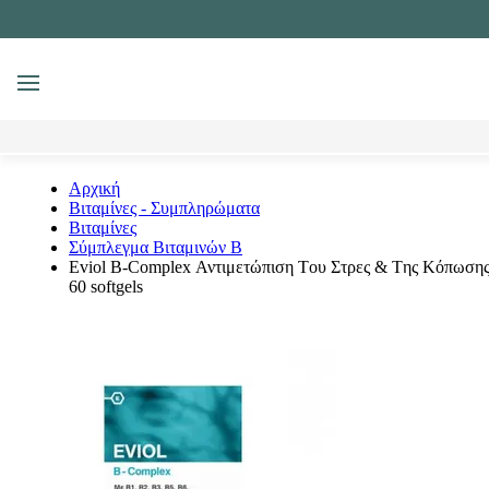
MENU
Αναζήτηση
Αρχική
Βιταμίνες - Συμπληρώματα
Βιταμίνες
Σύμπλεγμα Βιταμινών Β
Eviol B-Complex Αντιμετώπιση Tου Στρες & Tης Κόπωση
60 softgels