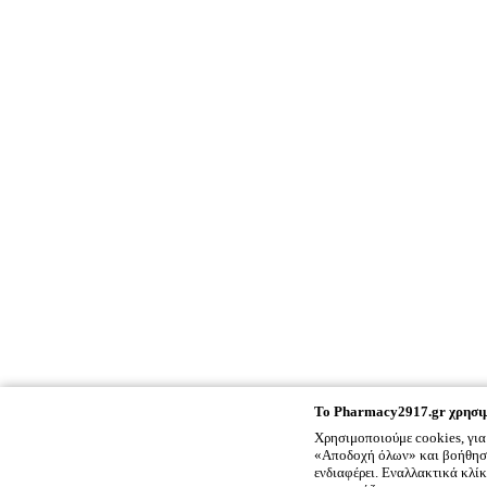
To
Pharmacy2917.gr
χρησιμ
Χρησιμοποιούμε cookies, για
«Αποδοχή όλων» και βοήθησέ 
ενδιαφέρει. Εναλλακτικά κλί