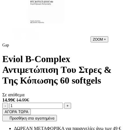
ZOOM
+
Gap
Eviol B-Complex
Αντιμετώπιση Tου Στρες &
Tης Κόπωσης 60 softgels
Σε απόθεμα
14.99€
14.99€
Ποσότητα
product.increase.quantity
product.decrease.quantity
-
+
ΑΓΟΡΑ ΤΩΡΑ
Προσθήκη στα αγαπημένα
ΔΩΡΕΑΝ ΜΕΤΑΦΟΡΙΚΑ για παραγγελίες άνω των 49 €