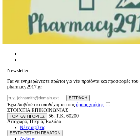
Newsletter
Για να ενημερώνεστε πρώτοι για νέα προϊόντα και προσφορές του
pharmacy2917.gr
Email
ΕΓΓΡΑΦΗ
Έχω διαβάσει κι αποδέχομαι τους
όρους χρήσης
ΣΤΟΙΧΕΙΑ ΕΠΙΚΟΙΝΩΝΙΑΣ
Βασ. Κωνσταντίνου 56
,
T.K. 60200
TOP ΚΑΤΗΓΟΡΙΕΣ
Λιτόχωρο
,
Πιερία
,
Ελλάδα
Νέες αφίξεις
ΓΕΜΗ:165892448000
Γυναίκα
ΕΞΥΠΗΡΕΤΗΣΗ ΠΕΛΑΤΩΝ
Άνδρας