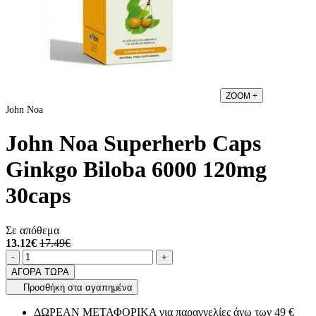
ZOOM
+
John Noa
John Noa Superherb Caps
Ginkgo Biloba 6000 120mg
30caps
Σε απόθεμα
13.12€
17.49€
Ποσότητα
product.increase.quantity
product.decrease.quantity
-
+
ΑΓΟΡΑ ΤΩΡΑ
Προσθήκη στα αγαπημένα
ΔΩΡΕΑΝ ΜΕΤΑΦΟΡΙΚΑ για παραγγελίες άνω των 49 €