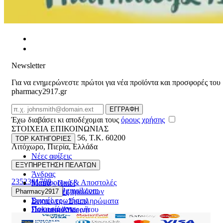
Newsletter
Για να ενημερώνεστε πρώτοι για νέα προϊόντα και προσφορές του
pharmacy2917.gr
Email
ΕΓΓΡΑΦΗ
Έχω διαβάσει κι αποδέχομαι τους
όρους χρήσης
ΣΤΟΙΧΕΙΑ ΕΠΙΚΟΙΝΩΝΙΑΣ
Βασ. Κωνσταντίνου 56
,
T.K. 60200
TOP ΚΑΤΗΓΟΡΙΕΣ
Λιτόχωρο
,
Πιερία
,
Ελλάδα
Νέες αφίξεις
ΓΕΜΗ:165892448000
Γυναίκα
ΕΞΥΠΗΡΕΤΗΣΗ ΠΕΛΑΤΩΝ
Άνδρας
2352301789
Μεταφορικά & Αποστολές
Μαμά - Παιδί
pharmacy2917@gmail.com
Επιστροφές προϊόντων
Pharmacy2917
Προσφορές
Συχνές ερωτήσεις
Βιταμίνες - Συμπληρώματα
Ποιοι είμαστε
Πολιτική Απορρήτου
Στοματική Υγιεινή
Επικοινωνία
Πρόσωπο