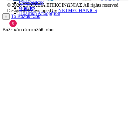
Όροι χρήσης
Εποχιακά
© 2026
ΣΤΟΙΧΕΙΑ ΕΠΙΚΟΙΝΩΝΙΑΣ
All rights reserved
Cookies
Brands
Designed & developed by
NETMECHANICS
Πολιτική Απορρήτου
Το Καλάθι Σου
×
0
Βάλε κάτι στο καλάθι σου