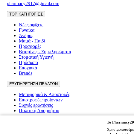
pharmacy2917@gmail.com
TOP ΚΑΤΗΓΟΡΙΕΣ
Νέες αφίξεις
Γυναίκα
Άνδρας
Μαμά - Παιδί
Προσφορές
Βιταμίνες - Συμπληρώματα
Στοματική Υγιεινή
Πρόσωπο
Εποχιακά
Brands
ΕΞΥΠΗΡΕΤΗΣΗ ΠΕΛΑΤΩΝ
Μεταφορικά & Αποστολές
Επιστροφές προϊόντων
Συχνές ερωτήσεις
Πολιτική Απορρήτου
Pharmacy2917
To
Pharmacy29
Χρησιμοποιούμε 
Ποιοι είμαστε