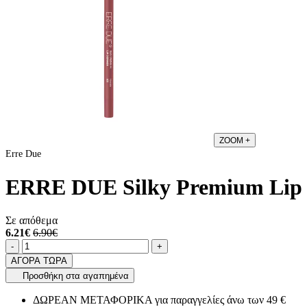
ZOOM
+
Erre Due
ERRE DUE Silky Premium Lip D
Σε απόθεμα
6.21€
6.90€
Ποσότητα
product.increase.quantity
product.decrease.quantity
-
+
ΑΓΟΡΑ ΤΩΡΑ
Προσθήκη στα αγαπημένα
ΔΩΡΕΑΝ ΜΕΤΑΦΟΡΙΚΑ για παραγγελίες άνω των 49 €