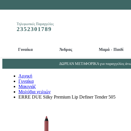
Τηλεφωνικές Παραγγελίες
2352301789
Γυναίκα
Άνδρας
Μαμά - Παιδί
Απολεπιστικά και Μάσκες προσώπου - ματιών
Βρεφικά - Παιδικά αρώματα - Παιδικά αποσμητικά
Απορρυπαντικά μπιμπερό και βρεφικών ρούχων
Συμπληρώματα Ουροποιητικού συστήματος - Προστάτη
ΔΩΡΕΑΝ ΜΕΤΑΦΟΡΙΚΑ για παραγγελίες άνω 
Αρχική
Γυναίκα
Μακιγιάζ
Μολύβια χειλιών
ERRE DUE Silky Premium Lip Definer Tender 505