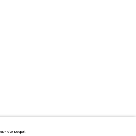
λικ» στο κουμπί