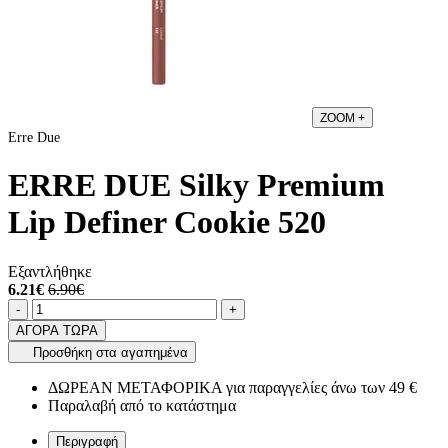
ZOOM
+
Erre Due
ERRE DUE Silky Premium
Lip Definer Cookie 520
Εξαντλήθηκε
6.21€
6.90€
Ποσότητα
product.increase.quantity
product.decrease.quantity
-
+
ΑΓΟΡΑ ΤΩΡΑ
Προσθήκη στα αγαπημένα
ΔΩΡΕΑΝ ΜΕΤΑΦΟΡΙΚΑ για παραγγελίες άνω των 49 €
Παραλαβή από το κατάστημα
Περιγραφή