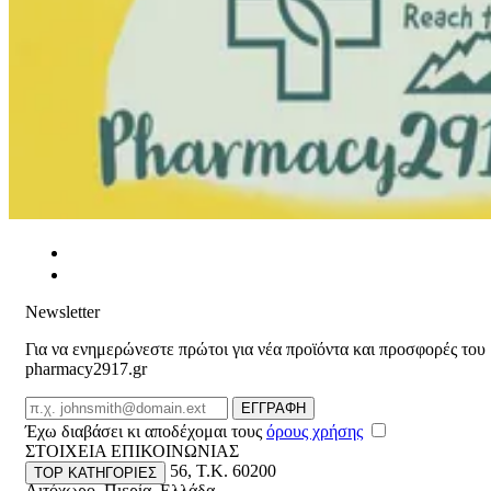
Newsletter
Για να ενημερώνεστε πρώτοι για νέα προϊόντα και προσφορές του
pharmacy2917.gr
Email
ΕΓΓΡΑΦΗ
Έχω διαβάσει κι αποδέχομαι τους
όρους χρήσης
ΣΤΟΙΧΕΙΑ ΕΠΙΚΟΙΝΩΝΙΑΣ
Βασ. Κωνσταντίνου 56
,
T.K. 60200
TOP ΚΑΤΗΓΟΡΙΕΣ
Λιτόχωρο
,
Πιερία
,
Ελλάδα