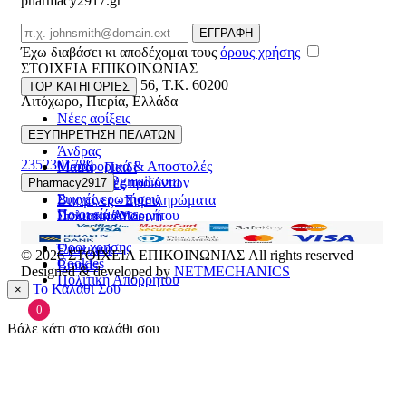
pharmacy2917.gr
Email
ΕΓΓΡΑΦΗ
Έχω διαβάσει κι αποδέχομαι τους
όρους χρήσης
ΣΤΟΙΧΕΙΑ ΕΠΙΚΟΙΝΩΝΙΑΣ
Βασ. Κωνσταντίνου 56
,
T.K. 60200
TOP ΚΑΤΗΓΟΡΙΕΣ
Λιτόχωρο
,
Πιερία
,
Ελλάδα
Νέες αφίξεις
ΓΕΜΗ:165892448000
Γυναίκα
ΕΞΥΠΗΡΕΤΗΣΗ ΠΕΛΑΤΩΝ
Άνδρας
2352301789
Μεταφορικά & Αποστολές
Μαμά - Παιδί
pharmacy2917@gmail.com
Επιστροφές προϊόντων
Pharmacy2917
Προσφορές
Συχνές ερωτήσεις
Βιταμίνες - Συμπληρώματα
Ποιοι είμαστε
Πολιτική Απορρήτου
Στοματική Υγιεινή
Επικοινωνία
Πρόσωπο
Όροι χρήσης
Εποχιακά
© 2026
ΣΤΟΙΧΕΙΑ ΕΠΙΚΟΙΝΩΝΙΑΣ
All rights reserved
Cookies
Brands
Designed & developed by
NETMECHANICS
Πολιτική Απορρήτου
Το Καλάθι Σου
×
0
Βάλε κάτι στο καλάθι σου