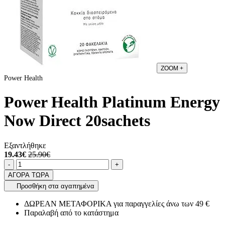
ZOOM
+
Power Health
Power Health Platinum Energy
Now Direct 20sachets
Εξαντλήθηκε
19.43€
25.90€
Ποσότητα
product.increase.quantity
product.decrease.quantity
-
+
ΑΓΟΡΑ ΤΩΡΑ
Προσθήκη στα αγαπημένα
ΔΩΡΕΑΝ ΜΕΤΑΦΟΡΙΚΑ για παραγγελίες άνω των 49 €
Παραλαβή από το κατάστημα