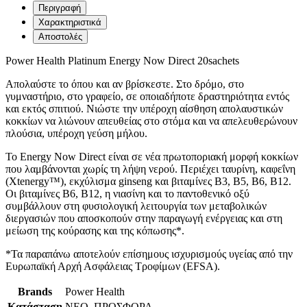
Περιγραφή
Χαρακτηριστικά
Αποστολές
Power Health Platinum Energy Now Direct 20sachets
Απολαύστε το όπου και αν βρίσκεστε. Στο δρόμο, στο
γυμναστήριο, στο γραφείο, σε οποιαδήποτε δραστηριότητα εντός
και εκτός σπιτιού. Νιώστε την υπέροχη αίσθηση απολαυστικών
κοκκίων να λιώνουν απευθείας στο στόμα και να απελευθερώνουν
πλούσια, υπέροχη γεύση μήλου.
Το Energy Now Direct είναι σε νέα πρωτοποριακή μορφή κοκκίων
που λαμβάνονται χωρίς τη λήψη νερού. Περιέχει ταυρίνη, καφεΐνη
(Xtenergy™), εκχύλισμα ginseng και βιταμίνες Β3, Β5, Β6, Β12.
Οι βιταμίνες Β6, Β12, η νιασίνη και το παντοθενικό οξύ
συμβάλλουν στη φυσιολογική λειτουργία των μεταβολικών
διεργασιών που αποσκοπούν στην παραγωγή ενέργειας και στη
μείωση της κούρασης και της κόπωσης*.
*Τα παραπάνω αποτελούν επίσημους ισχυρισμούς υγείας από την
Eυρωπαϊκή Αρχή Ασφάλειας Τροφίμων (EFSA).
Brands
Power Health
Κατάσταση
ΝΕΟ, ΠΡΟΣΦΟΡΑ