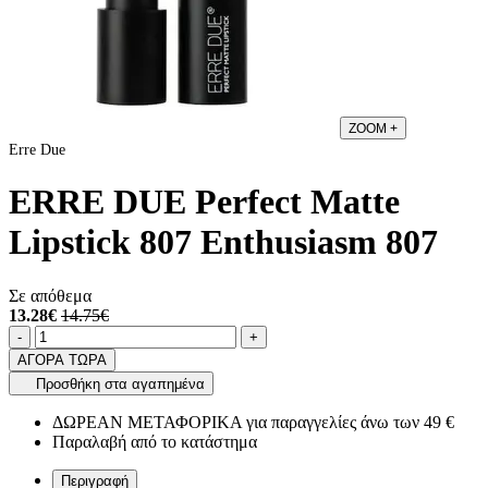
ZOOM
+
Erre Due
ERRE DUE Perfect Matte
Lipstick 807 Enthusiasm 807
Σε απόθεμα
13.28€
14.75€
Ποσότητα
product.increase.quantity
product.decrease.quantity
-
+
ΑΓΟΡΑ ΤΩΡΑ
Προσθήκη στα αγαπημένα
ΔΩΡΕΑΝ ΜΕΤΑΦΟΡΙΚΑ για παραγγελίες άνω των 49 €
Παραλαβή από το κατάστημα
Περιγραφή