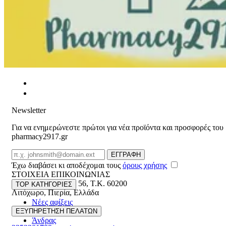
Newsletter
Για να ενημερώνεστε πρώτοι για νέα προϊόντα και προσφορές του
pharmacy2917.gr
Email
ΕΓΓΡΑΦΗ
Έχω διαβάσει κι αποδέχομαι τους
όρους χρήσης
ΣΤΟΙΧΕΙΑ ΕΠΙΚΟΙΝΩΝΙΑΣ
Βασ. Κωνσταντίνου 56
,
T.K. 60200
TOP ΚΑΤΗΓΟΡΙΕΣ
Λιτόχωρο
,
Πιερία
,
Ελλάδα
Νέες αφίξεις
ΓΕΜΗ:165892448000
Γυναίκα
ΕΞΥΠΗΡΕΤΗΣΗ ΠΕΛΑΤΩΝ
Άνδρας