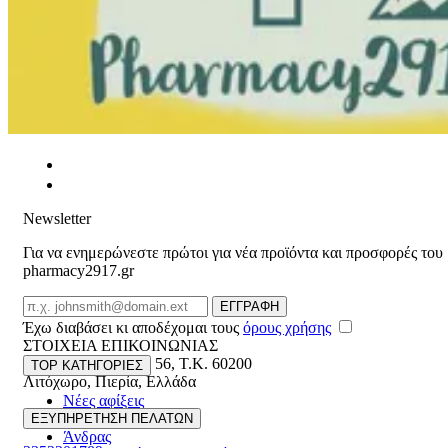
Newsletter
Για να ενημερώνεστε πρώτοι για νέα προϊόντα και προσφορές του
pharmacy2917.gr
Email
ΕΓΓΡΑΦΗ
Έχω διαβάσει κι αποδέχομαι τους
όρους χρήσης
ΣΤΟΙΧΕΙΑ ΕΠΙΚΟΙΝΩΝΙΑΣ
Βασ. Κωνσταντίνου 56
,
T.K. 60200
TOP ΚΑΤΗΓΟΡΙΕΣ
Λιτόχωρο
,
Πιερία
,
Ελλάδα
Νέες αφίξεις
ΓΕΜΗ:165892448000
Γυναίκα
ΕΞΥΠΗΡΕΤΗΣΗ ΠΕΛΑΤΩΝ
Άνδρας