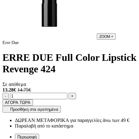
ZOOM
+
Erre Due
ERRE DUE Full Color Lipstick
Revenge 424
Σε απόθεμα
13.28€
14.75€
Ποσότητα
product.increase.quantity
product.decrease.quantity
-
+
ΑΓΟΡΑ ΤΩΡΑ
Προσθήκη στα αγαπημένα
ΔΩΡΕΑΝ ΜΕΤΑΦΟΡΙΚΑ για παραγγελίες άνω των 49 €
Παραλαβή από το κατάστημα
Περιγραφή