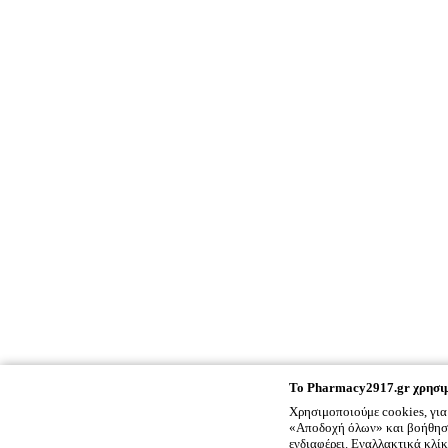
To
Pharmacy2917.gr
χρησιμ
Χρησιμοποιούμε cookies, για
«Αποδοχή όλων» και βοήθησέ 
ενδιαφέρει. Εναλλακτικά κλί