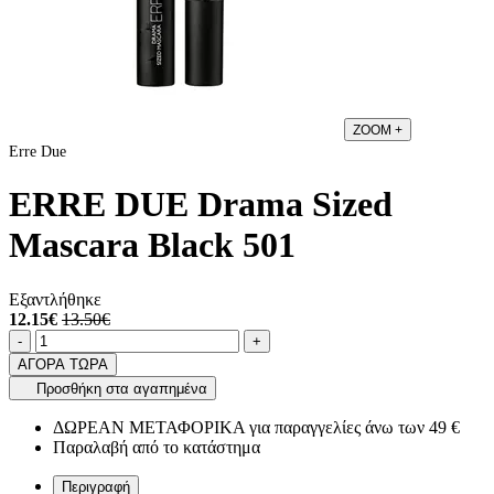
ZOOM
+
Erre Due
ERRE DUE Drama Sized
Mascara Black 501
Εξαντλήθηκε
12.15€
13.50€
Ποσότητα
product.increase.quantity
product.decrease.quantity
-
+
ΑΓΟΡΑ ΤΩΡΑ
Προσθήκη στα αγαπημένα
ΔΩΡΕΑΝ ΜΕΤΑΦΟΡΙΚΑ για παραγγελίες άνω των 49 €
Παραλαβή από το κατάστημα
Περιγραφή