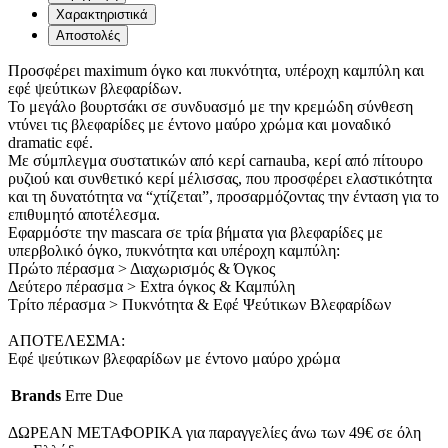
Χαρακτηριστικά
Αποστολές
Προσφέρει maximum όγκο και πυκνότητα, υπέροχη καμπύλη και
εφέ ψεύτικων βλεφαρίδων.
Το μεγάλο βουρτσάκι σε συνδυασμό με την κρεμώδη σύνθεση
ντύνει τις βλεφαρίδες με έντονο μαύρο χρώμα και μοναδικό
dramatic εφέ.
Με σύμπλεγμα συστατικών από κερί carnauba, κερί από πίτουρο
ρυζιού και συνθετικό κερί μέλισσας, που προσφέρει ελαστικότητα
και τη δυνατότητα να “χτίζεται”, προσαρμόζοντας την ένταση για το
επιθυμητό αποτέλεσμα.
Εφαρμόστε την mascara σε τρία βήματα για βλεφαρίδες με
υπερβολικό όγκο, πυκνότητα και υπέροχη καμπύλη:
Πρώτο πέρασμα > Διαχωρισμός & Όγκος
Δεύτερο πέρασμα > Extra όγκος & Καμπύλη
Τρίτο πέρασμα > Πυκνότητα & Εφέ Ψεύτικων Βλεφαρίδων
ΑΠΟΤΕΛΕΣΜΑ:
Εφέ ψεύτικων βλεφαρίδων με έντονο μαύρο χρώμα
Brands
Erre Due
ΔΩΡΕΑΝ ΜΕΤΑΦΟΡΙΚΑ για παραγγελίες άνω των 49€ σε όλη