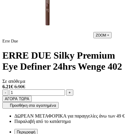
ZOOM
+
Erre Due
ERRE DUE Silky Premium
Eye Definer 24hrs Wenge 402
Σε απόθεμα
6.21€
6.90€
Ποσότητα
product.increase.quantity
product.decrease.quantity
-
+
ΑΓΟΡΑ ΤΩΡΑ
Προσθήκη στα αγαπημένα
ΔΩΡΕΑΝ ΜΕΤΑΦΟΡΙΚΑ για παραγγελίες άνω των 49 €
Παραλαβή από το κατάστημα
Περιγραφή