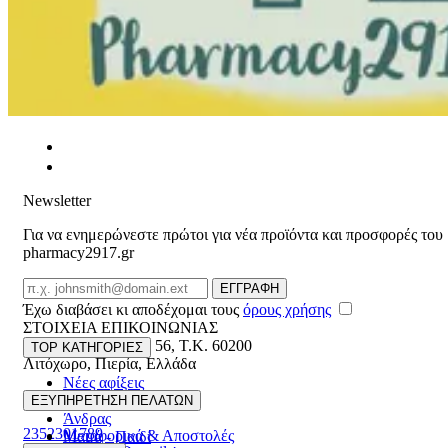
Newsletter
Για να ενημερώνεστε πρώτοι για νέα προϊόντα και προσφορές του
pharmacy2917.gr
Email
ΕΓΓΡΑΦΗ
Έχω διαβάσει κι αποδέχομαι τους
όρους χρήσης
ΣΤΟΙΧΕΙΑ ΕΠΙΚΟΙΝΩΝΙΑΣ
Βασ. Κωνσταντίνου 56
,
T.K. 60200
TOP ΚΑΤΗΓΟΡΙΕΣ
Λιτόχωρο
,
Πιερία
,
Ελλάδα
Νέες αφίξεις
ΓΕΜΗ:165892448000
Γυναίκα
ΕΞΥΠΗΡΕΤΗΣΗ ΠΕΛΑΤΩΝ
Άνδρας
2352301789
Μεταφορικά & Αποστολές
Μαμά - Παιδί