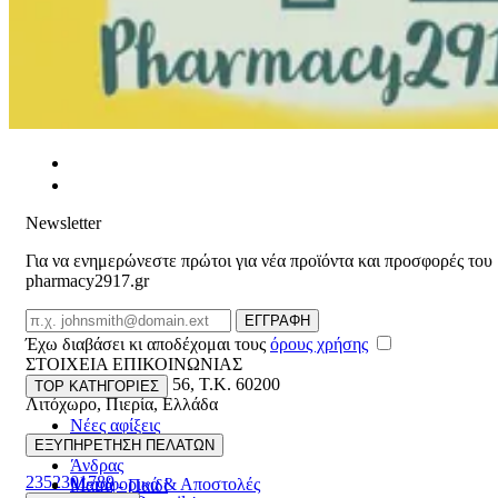
Newsletter
Για να ενημερώνεστε πρώτοι για νέα προϊόντα και προσφορές του
pharmacy2917.gr
Email
ΕΓΓΡΑΦΗ
Έχω διαβάσει κι αποδέχομαι τους
όρους χρήσης
ΣΤΟΙΧΕΙΑ ΕΠΙΚΟΙΝΩΝΙΑΣ
Βασ. Κωνσταντίνου 56
,
T.K. 60200
TOP ΚΑΤΗΓΟΡΙΕΣ
Λιτόχωρο
,
Πιερία
,
Ελλάδα
Νέες αφίξεις
ΓΕΜΗ:165892448000
Γυναίκα
ΕΞΥΠΗΡΕΤΗΣΗ ΠΕΛΑΤΩΝ
Άνδρας
2352301789
Μεταφορικά & Αποστολές
Μαμά - Παιδί