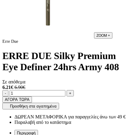
ZOOM
+
Erre Due
ERRE DUE Silky Premium
Eye Definer 24hrs Army 408
Σε απόθεμα
6.21€
6.90€
Ποσότητα
product.increase.quantity
product.decrease.quantity
-
+
ΑΓΟΡΑ ΤΩΡΑ
Προσθήκη στα αγαπημένα
ΔΩΡΕΑΝ ΜΕΤΑΦΟΡΙΚΑ για παραγγελίες άνω των 49 €
Παραλαβή από το κατάστημα
Περιγραφή