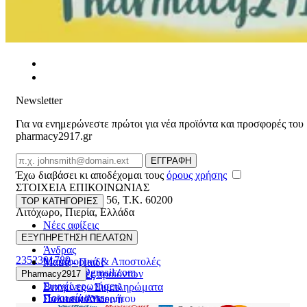
Newsletter
Για να ενημερώνεστε πρώτοι για νέα προϊόντα και προσφορές του
pharmacy2917.gr
Email
ΕΓΓΡΑΦΗ
Έχω διαβάσει κι αποδέχομαι τους
όρους χρήσης
ΣΤΟΙΧΕΙΑ ΕΠΙΚΟΙΝΩΝΙΑΣ
Βασ. Κωνσταντίνου 56
,
T.K. 60200
TOP ΚΑΤΗΓΟΡΙΕΣ
Λιτόχωρο
,
Πιερία
,
Ελλάδα
Νέες αφίξεις
ΓΕΜΗ:165892448000
Γυναίκα
ΕΞΥΠΗΡΕΤΗΣΗ ΠΕΛΑΤΩΝ
Άνδρας
2352301789
Μεταφορικά & Αποστολές
Μαμά - Παιδί
pharmacy2917@gmail.com
Επιστροφές προϊόντων
Pharmacy2917
Προσφορές
Συχνές ερωτήσεις
Βιταμίνες - Συμπληρώματα
Ποιοι είμαστε
Πολιτική Απορρήτου
Στοματική Υγιεινή