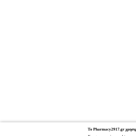
To
Pharmacy2917.gr
χρησιμ