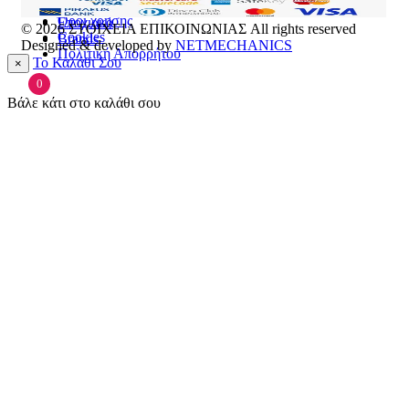
Επικοινωνία
Πρόσωπο
Όροι χρήσης
Εποχιακά
© 2026
ΣΤΟΙΧΕΙΑ ΕΠΙΚΟΙΝΩΝΙΑΣ
All rights reserved
Cookies
Brands
Designed & developed by
NETMECHANICS
Πολιτική Απορρήτου
Το Καλάθι Σου
×
0
Βάλε κάτι στο καλάθι σου