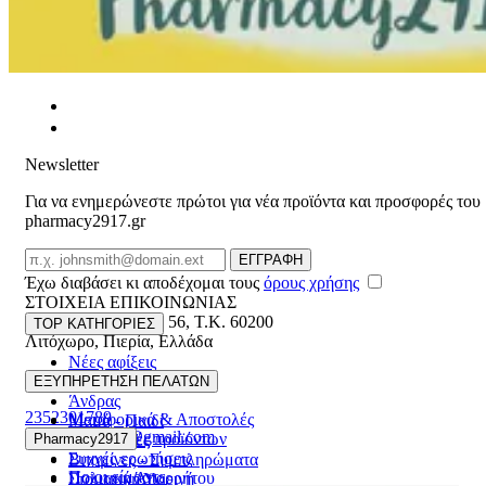
Newsletter
Για να ενημερώνεστε πρώτοι για νέα προϊόντα και προσφορές του
pharmacy2917.gr
Email
ΕΓΓΡΑΦΗ
Έχω διαβάσει κι αποδέχομαι τους
όρους χρήσης
ΣΤΟΙΧΕΙΑ ΕΠΙΚΟΙΝΩΝΙΑΣ
Βασ. Κωνσταντίνου 56
,
T.K. 60200
TOP ΚΑΤΗΓΟΡΙΕΣ
Λιτόχωρο
,
Πιερία
,
Ελλάδα
Νέες αφίξεις
ΓΕΜΗ:165892448000
Γυναίκα
ΕΞΥΠΗΡΕΤΗΣΗ ΠΕΛΑΤΩΝ
Άνδρας
2352301789
Μεταφορικά & Αποστολές
Μαμά - Παιδί
pharmacy2917@gmail.com
Επιστροφές προϊόντων
Pharmacy2917
Προσφορές
Συχνές ερωτήσεις
Βιταμίνες - Συμπληρώματα
Ποιοι είμαστε
Πολιτική Απορρήτου
Στοματική Υγιεινή