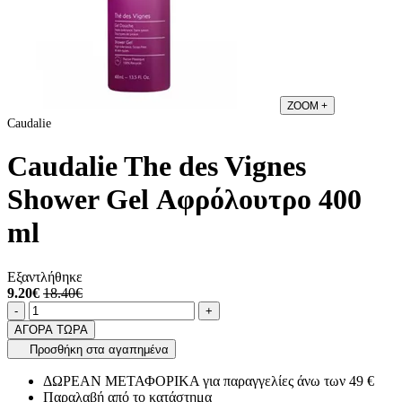
ZOOM
+
Caudalie
Caudalie The des Vignes
Shower Gel Αφρόλουτρο 400
ml
Εξαντλήθηκε
9.20€
18.40€
Ποσότητα
product.increase.quantity
product.decrease.quantity
-
+
ΑΓΟΡΑ ΤΩΡΑ
Προσθήκη στα αγαπημένα
ΔΩΡΕΑΝ ΜΕΤΑΦΟΡΙΚΑ για παραγγελίες άνω των 49 €
Παραλαβή από το κατάστημα