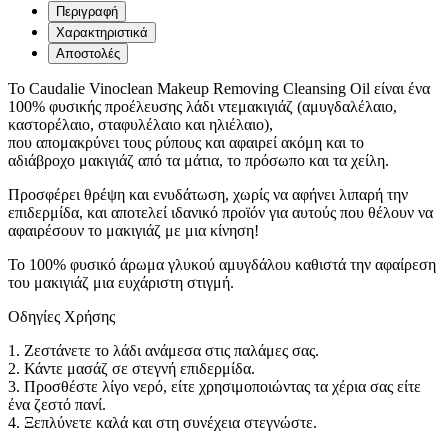
Περιγραφή
Χαρακτηριστικά
Αποστολές
Το Caudalie Vinoclean Makeup Removing Cleansing Oil είναι ένα
100% φυσικής προέλευσης λάδι ντεμακιγιάζ (αμυγδαλέλαιο,
καστορέλαιο, σταφυλέλαιο και ηλιέλαιο),
που απομακρύνει τους ρύπους και αφαιρεί ακόμη και το
αδιάβροχο μακιγιάζ από τα μάτια, το πρόσωπο και τα χείλη.
Προσφέρει θρέψη και ενυδάτωση, χωρίς να αφήνει λιπαρή την
επιδερμίδα, και αποτελεί ιδανικό προϊόν για αυτούς που θέλουν να
αφαιρέσουν το μακιγιάζ με μια κίνηση!
Το 100% φυσικό άρωμα γλυκού αμυγδάλου καθιστά την αφαίρεση
του μακιγιάζ μια ευχάριστη στιγμή.
Οδηγίες Χρήσης
1. Ζεστάνετε το λάδι ανάμεσα στις παλάμες σας.
2. Κάντε μασάζ σε στεγνή επιδερμίδα.
3. Προσθέστε λίγο νερό, είτε χρησιμοποιώντας τα χέρια σας είτε
ένα ζεστό πανί.
4. Ξεπλύνετε καλά και στη συνέχεια στεγνώστε.