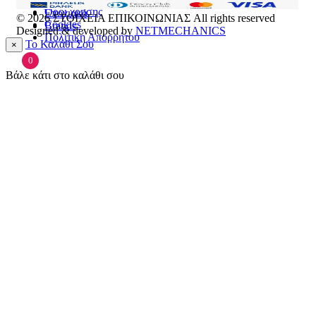
Πρόσωπο
Όροι χρήσης
Εποχιακά
© 2026
ΣΤΟΙΧΕΙΑ ΕΠΙΚΟΙΝΩΝΙΑΣ
All rights reserved
Cookies
Brands
Designed & developed by
NETMECHANICS
Πολιτική Απορρήτου
Το Καλάθι Σου
×
0
Βάλε κάτι στο καλάθι σου