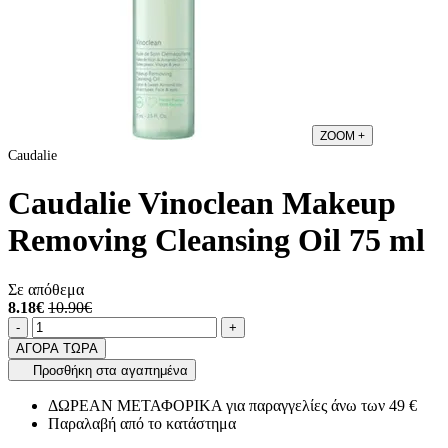
ZOOM
+
Caudalie
Caudalie Vinoclean Makeup
Removing Cleansing Oil 75 ml
Σε απόθεμα
8.18€
10.90€
Ποσότητα
product.increase.quantity
product.decrease.quantity
-
+
ΑΓΟΡΑ ΤΩΡΑ
Προσθήκη στα αγαπημένα
ΔΩΡΕΑΝ ΜΕΤΑΦΟΡΙΚΑ για παραγγελίες άνω των 49 €
Παραλαβή από το κατάστημα