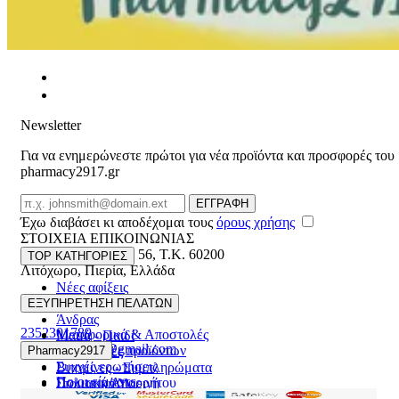
Newsletter
Για να ενημερώνεστε πρώτοι για νέα προϊόντα και προσφορές του
pharmacy2917.gr
Email
ΕΓΓΡΑΦΗ
Έχω διαβάσει κι αποδέχομαι τους
όρους χρήσης
ΣΤΟΙΧΕΙΑ ΕΠΙΚΟΙΝΩΝΙΑΣ
Βασ. Κωνσταντίνου 56
,
T.K. 60200
TOP ΚΑΤΗΓΟΡΙΕΣ
Λιτόχωρο
,
Πιερία
,
Ελλάδα
Νέες αφίξεις
ΓΕΜΗ:165892448000
Γυναίκα
ΕΞΥΠΗΡΕΤΗΣΗ ΠΕΛΑΤΩΝ
Άνδρας
2352301789
Μεταφορικά & Αποστολές
Μαμά - Παιδί
pharmacy2917@gmail.com
Επιστροφές προϊόντων
Pharmacy2917
Προσφορές
Συχνές ερωτήσεις
Βιταμίνες - Συμπληρώματα
Ποιοι είμαστε
Πολιτική Απορρήτου
Στοματική Υγιεινή
Επικοινωνία