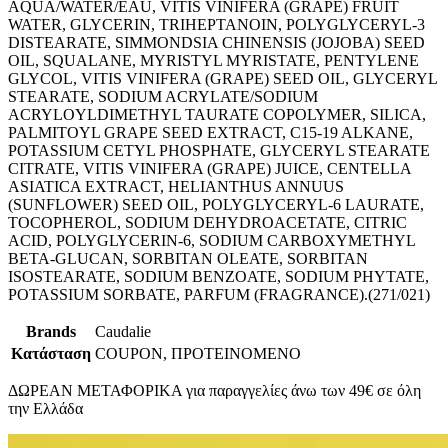
AQUA/WATER/EAU, VITIS VINIFERA (GRAPE) FRUIT
WATER, GLYCERIN, TRIHEPTANOIN, POLYGLYCERYL-3
DISTEARATE, SIMMONDSIA CHINENSIS (JOJOBA) SEED
OIL, SQUALANE, MYRISTYL MYRISTATE, PENTYLENE
GLYCOL, VITIS VINIFERA (GRAPE) SEED OIL, GLYCERYL
STEARATE, SODIUM ACRYLATE/SODIUM
ACRYLOYLDIMETHYL TAURATE COPOLYMER, SILICA,
PALMITOYL GRAPE SEED EXTRACT, C15-19 ALKANE,
POTASSIUM CETYL PHOSPHATE, GLYCERYL STEARATE
CITRATE, VITIS VINIFERA (GRAPE) JUICE, CENTELLA
ASIATICA EXTRACT, HELIANTHUS ANNUUS
(SUNFLOWER) SEED OIL, POLYGLYCERYL-6 LAURATE,
TOCOPHEROL, SODIUM DEHYDROACETATE, CITRIC
ACID, POLYGLYCERIN-6, SODIUM CARBOXYMETHYL
BETA-GLUCAN, SORBITAN OLEATE, SORBITAN
ISOSTEARATE, SODIUM BENZOATE, SODIUM PHYTATE,
POTASSIUM SORBATE, PARFUM (FRAGRANCE).(271/021)
Brands
Caudalie
Κατάσταση
COUPON, ΠΡΟΤΕΙΝΟΜΕΝΟ
ΔΩΡΕΑΝ ΜΕΤΑΦΟΡΙΚΑ για παραγγελίες άνω των 49€ σε όλη
την Ελλάδα