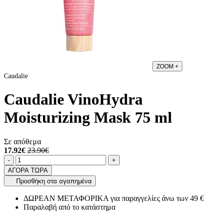
ZOOM
+
Caudalie
Caudalie VinoHydra
Moisturizing Mask 75 ml
Σε απόθεμα
17.92€
23.90€
Ποσότητα
product.increase.quantity
product.decrease.quantity
-
+
ΑΓΟΡΑ ΤΩΡΑ
Προσθήκη στα αγαπημένα
ΔΩΡΕΑΝ ΜΕΤΑΦΟΡΙΚΑ για παραγγελίες άνω των 49 €
Παραλαβή από το κατάστημα