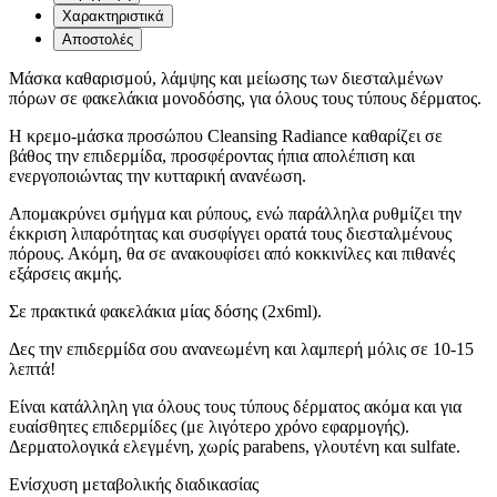
Χαρακτηριστικά
Αποστολές
Μάσκα καθαρισμού, λάμψης και μείωσης των διεσταλμένων
πόρων σε φακελάκια μονοδόσης, για όλους τους τύπους δέρματος.
H κρεμο-μάσκα προσώπου Cleansing Radiance καθαρίζει σε
βάθος την επιδερμίδα, προσφέροντας ήπια απολέπιση και
ενεργοποιώντας την κυτταρική ανανέωση.
Απομακρύνει σμήγμα και ρύπους, ενώ παράλληλα ρυθμίζει την
έκκριση λιπαρότητας και συσφίγγει ορατά τους διεσταλμένους
πόρους. Ακόμη, θα σε ανακουφίσει από κοκκινίλες και πιθανές
εξάρσεις ακμής.
Σε πρακτικά φακελάκια μίας δόσης (2x6ml).
Δες την επιδερμίδα σου ανανεωμένη και λαμπερή μόλις σε 10-15
λεπτά!
Είναι κατάλληλη για όλους τους τύπους δέρματος ακόμα και για
ευαίσθητες επιδερμίδες (με λιγότερο χρόνο εφαρμογής).
Δερματολογικά ελεγμένη, χωρίς parabens, γλουτένη και sulfate.
Ενίσχυση μεταβολικής διαδικασίας