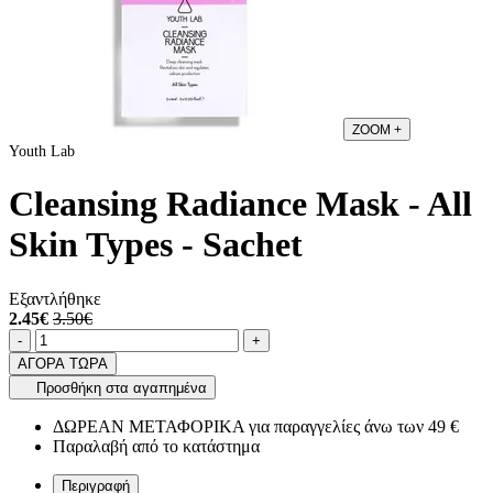
ZOOM
+
Youth Lab
Cleansing Radiance Mask - All
Skin Types - Sachet
Εξαντλήθηκε
2.45€
3.50€
Ποσότητα
product.increase.quantity
product.decrease.quantity
-
+
ΑΓΟΡΑ ΤΩΡΑ
Προσθήκη στα αγαπημένα
ΔΩΡΕΑΝ ΜΕΤΑΦΟΡΙΚΑ για παραγγελίες άνω των 49 €
Παραλαβή από το κατάστημα
Περιγραφή