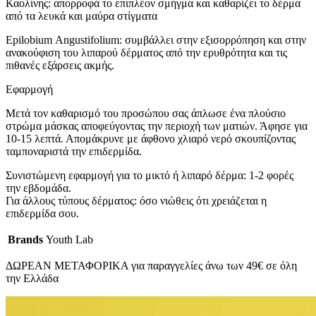
Καολίνης: απορροφά το επιπλέον σμήγμα και καθαρίζει το δέρμα
από τα λευκά και μαύρα στίγματα
Epilobium Αngustifolium: συμβάλλει στην εξισορρόπηση και στην
ανακούφιση του λιπαρού δέρματος από την ερυθρότητα και τις
πιθανές εξάρσεις ακμής.
Εφαρμογή
Μετά τον καθαρισμό του προσώπου σας άπλωσε ένα πλούσιο
στρώμα μάσκας αποφεύγοντας την περιοχή των ματιών. Άφησε για
10-15 λεπτά. Απομάκρυνε με άφθονο χλιαρό νερό σκουπίζοντας
ταμποναριστά την επιδερμίδα.
Συνιστώμενη εφαρμογή για το μικτό ή λιπαρό δέρμα: 1-2 φορές
την εβδομάδα.
Για άλλους τύπους δέρματος: όσο νιώθεις ότι χρειάζεται η
επιδερμίδα σου.
Brands
Youth Lab
ΔΩΡΕΑΝ ΜΕΤΑΦΟΡΙΚΑ για παραγγελίες άνω των 49€ σε όλη
την Ελλάδα