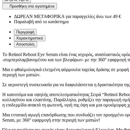
Προσθήκη στα αγαπημένα
ΔΩΡΕΑΝ ΜΕΤΑΦΟΡΙΚΑ για παραγγελίες άνω των 49 €
Παραλαβή από το κατάστημα
Περιγραφή
Χαρακτηριστικά
Αποστολές
Το Retinol Reboot Eye Serum είναι ένας ισχυρός, αναπλαστικός ορός
-συμπεριλαμβανομένου και των βλεφάρων- με την 360° εφαρμογή τ
Μια ο φθαλμολογικά ελεγμένη φόρμουλα ταχείας δράσης σε μορφή ο
περιοχή των ματιών.
Σε αεροστεγή συσκευασία για να διαφυλάσσεται η δραστικότητα της 
Η καινοτόμα και υψηλής αποτελεσματικότητας Σειρά “Retinol Reboo
κολλαγόνου και ελαστίνης. Παράλληλα, ρυθμίζει την παραγωγή σμήγμ
η επιδερμίδα ανακτά τη φωτεινή, υγιή της όψη και μια ομοιόμορφη χ
Μια εντατική αγωγή επανόρθωσης που συνδυάζει τον προηγμένο ορό
Serum, με 360° εφαρμογή στην περιοχή των ματιών!
Όλα τα προϊόντα της σειράς είναι: Δερματολογικά Ελεγμένα, Μη Φ