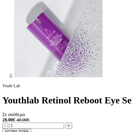
Youth Lab
Youthlab Retinol Reboot Eye S
Σε απόθεμα
28.00€
40.00€
Ποσότητα
product.increase.quantity
product.decrease.quantity
-
+
ΑΓΟΡΑ ΤΩΡΑ