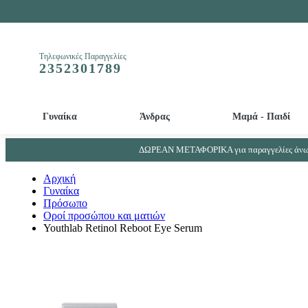
Τηλεφωνικές Παραγγελίες
2352301789
Γυναίκα
Άνδρας
Μαμά - Παιδί
Απολεπιστικά και Μάσκες προσώπου - ματιών
Βρεφικά - Παιδικά αρώματα - Παιδικά αποσμητικά
Απορρυπαντικά μπιμπερό και βρεφικών ρούχων
Συμπληρώματα Ουροποιητικού συστήματος - Προστάτη
ΔΩΡΕΑΝ ΜΕΤΑΦΟΡΙΚΑ για παραγγελίες άνω 
Αρχική
Γυναίκα
Πρόσωπο
Οροί προσώπου και ματιών
Youthlab Retinol Reboot Eye Serum