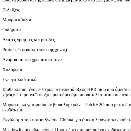
Ενδείξεις
Μαύροι κύκλοι
Οιδήματα
Λεπτές γραμμές και ρυτίδες
Ρυτίδες έκφρασης (πόδι της χήνας)
Ανομοιόμορφο χρωματικό τόνο
Χαλάρωση
Ενεργά Συστατικά
Σταθεροποιημένος εστέρας ρετινοϊκού οξέος HPR, που δρα άμεσα ωθ
χήνας». Το ρετινοϊκό οξύ προσφέρει άμεσα αποτελέσματα και είναι ι
Μοριακό πλέγμα φυσικών βιοπολυμερών – PatchH2O που μεταφέρει σ
ενυδάτωση.
Εκχύλισμα του φυτού Swertia Chirata, για άμεση λείανση των κάθε
Meadowfoam delta-lactone. Προσφέρει ισορροπημένη ενυδάτωση για 