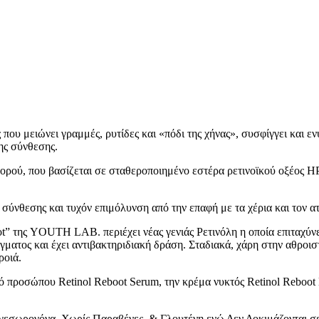
 που μειώνει γραμμές, ρυτίδες και «πόδι της χήνας», συσφίγγει και ε
ης σύνθεσης.
ρού, που βασίζεται σε σταθεροποιημένο εστέρα ρετινοϊκού οξέος H
σύνθεσης και τυχόν επιμόλυνση από την επαφή με τα χέρια και τον α
t” της YOUTH LAB. περιέχει νέας γενιάς Ρετινόλη η οποία επιταχύνε
ατος και έχει αντιβακτηριδιακή δράση. Σταδιακά, χάρη στην αθροιστι
ροιά.
 προσώπου Retinol Reboot Serum, την κρέμα νυκτός Retinol Reboot 
αγεσωρογόνα, Χωρίς Παραβένες, & Γλουτένη ενώ Δεν Δοκιμάζονται σ