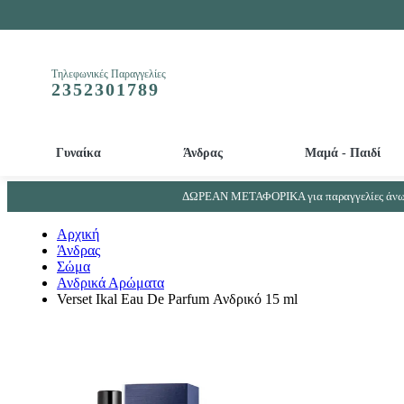
Τηλεφωνικές Παραγγελίες
2352301789
Γυναίκα
Άνδρας
Μαμά - Παιδί
Απολεπιστικά και Μάσκες προσώπου - ματιών
Βρεφικά - Παιδικά αρώματα - Παιδικά αποσμητικά
Απορρυπαντικά μπιμπερό και βρεφικών ρούχων
Συμπληρώματα Ουροποιητικού συστήματος - Προστάτη
ΔΩΡΕΑΝ ΜΕΤΑΦΟΡΙΚΑ για παραγγελίες άνω 
Αρχική
Άνδρας
Σώμα
Ανδρικά Αρώματα
Verset Ikal Eau De Parfum Ανδρικό 15 ml