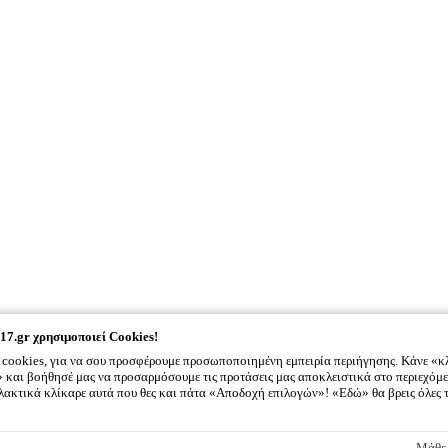
17.gr
χρησιμοποιεί Cookies!
cookies, για να σου προσφέρουμε προσωποποιημένη εμπειρία περιήγησης. Κάνε «κ
και βοήθησέ μας να προσαρμόσουμε τις προτάσεις μας αποκλειστικά στο περιεχόμε
λλακτικά κλίκαρε αυτά που θες και πάτα «Αποδοχή επιλογών»! «Εδώ» θα βρεις όλες 
2917.gr
χρησιμοποιεί Cookies!
Μάθε 