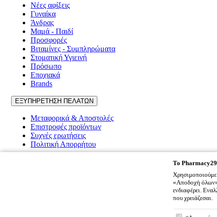
Νέες αφίξεις
Γυναίκα
Άνδρας
Μαμά - Παιδί
Προσφορές
Βιταμίνες - Συμπληρώματα
Στοματική Υγιεινή
Πρόσωπο
Εποχιακά
Brands
ΕΞΥΠΗΡΕΤΗΣΗ ΠΕΛΑΤΩΝ
Μεταφορικά & Αποστολές
Επιστροφές προϊόντων
Συχνές ερωτήσεις
Πολιτική Απορρήτου
Pharmacy2917
To
Pharmacy29
Χρησιμοποιούμε 
Ποιοι είμαστε
«Αποδοχή όλων» 
Επικοινωνία
ενδιαφέρει. Ενα
Όροι χρήσης
που χρειάζεσαι.
Cookies
To
Pharmacy
Πολιτική Απορρήτου