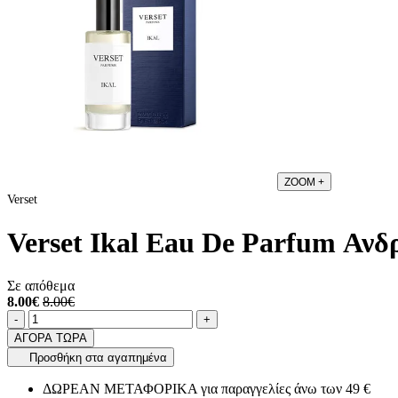
ZOOM
+
Verset
Verset Ikal Eau De Parfum Ανδ
Σε απόθεμα
8.00€
8.00€
Ποσότητα
product.increase.quantity
product.decrease.quantity
-
+
ΑΓΟΡΑ ΤΩΡΑ
Προσθήκη στα αγαπημένα
ΔΩΡΕΑΝ ΜΕΤΑΦΟΡΙΚΑ για παραγγελίες άνω των 49 €