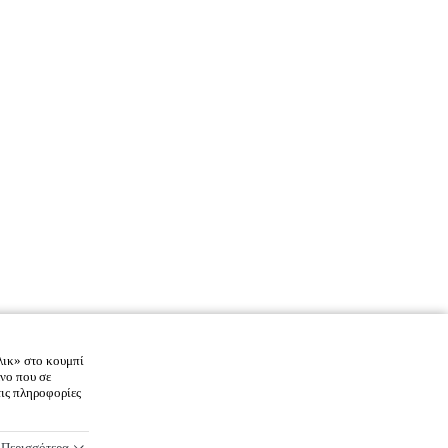
λικ» στο κουμπί
νο που σε
τις πληροφορίες
Περισσότερα