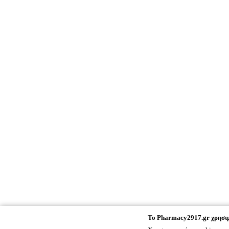
To
Pharmacy2917.gr
χρησιμ