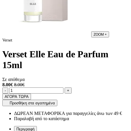
ZOOM
+
Verset
Verset Elle Eau de Parfum
15ml
Σε απόθεμα
8.00€
8.00€
Ποσότητα
product.increase.quantity
product.decrease.quantity
-
+
ΑΓΟΡΑ ΤΩΡΑ
Προσθήκη στα αγαπημένα
ΔΩΡΕΑΝ ΜΕΤΑΦΟΡΙΚΑ για παραγγελίες άνω των 49 €
Παραλαβή από το κατάστημα
Περιγραφή