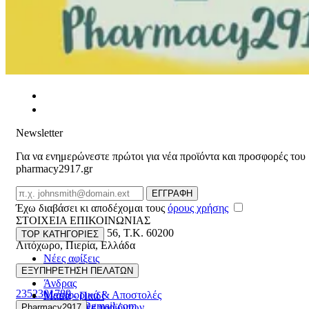
Newsletter
Για να ενημερώνεστε πρώτοι για νέα προϊόντα και προσφορές του
pharmacy2917.gr
Email
ΕΓΓΡΑΦΗ
Έχω διαβάσει κι αποδέχομαι τους
όρους χρήσης
ΣΤΟΙΧΕΙΑ ΕΠΙΚΟΙΝΩΝΙΑΣ
Βασ. Κωνσταντίνου 56
,
T.K. 60200
TOP ΚΑΤΗΓΟΡΙΕΣ
Λιτόχωρο
,
Πιερία
,
Ελλάδα
Νέες αφίξεις
ΓΕΜΗ:165892448000
Γυναίκα
ΕΞΥΠΗΡΕΤΗΣΗ ΠΕΛΑΤΩΝ
Άνδρας
2352301789
Μεταφορικά & Αποστολές
Μαμά - Παιδί
pharmacy2917@gmail.com
Επιστροφές προϊόντων
Pharmacy2917
Προσφορές