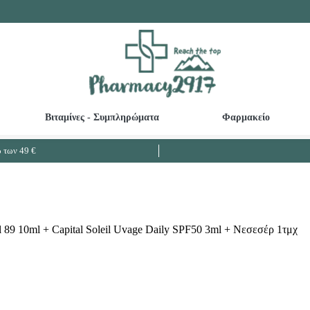
Βιταμίνες - Συμπληρώματα
Φαρμακείο
Καθαριστικά ευαίσθητης περιοχής - Κολπικές πλύσεις
Βρεφικές - Παιδικές Οδοντόκρεμες
Ω3 Λιπαρά - Μουρουνέλαιο - Μείωση Χο
των 49 €
al 89 10ml + Capital Soleil Uvage Daily SPF50 3ml + Νεσεσέρ 1τμχ