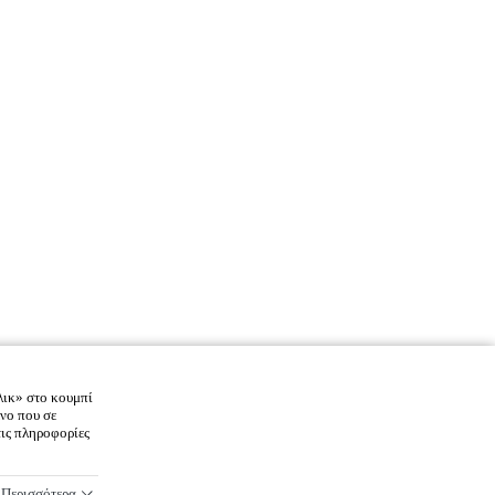
λικ» στο κουμπί
νο που σε
τις πληροφορίες
Περισσότερα