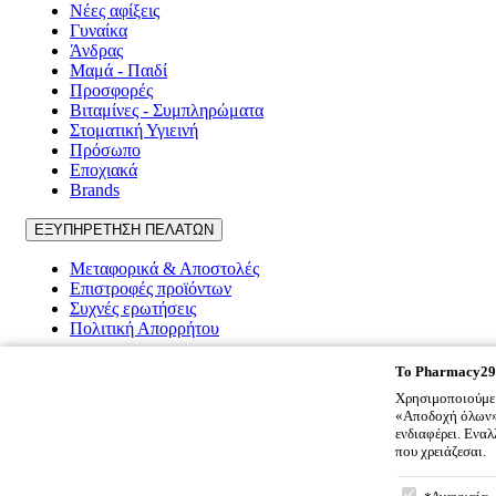
Νέες αφίξεις
Γυναίκα
Άνδρας
Μαμά - Παιδί
Προσφορές
Βιταμίνες - Συμπληρώματα
Στοματική Υγιεινή
Πρόσωπο
Εποχιακά
Brands
ΕΞΥΠΗΡΕΤΗΣΗ ΠΕΛΑΤΩΝ
Μεταφορικά & Αποστολές
Επιστροφές προϊόντων
Συχνές ερωτήσεις
Πολιτική Απορρήτου
Pharmacy2917
To
Pharmacy29
Χρησιμοποιούμε 
Ποιοι είμαστε
«Αποδοχή όλων» 
Επικοινωνία
ενδιαφέρει. Ενα
Όροι χρήσης
που χρειάζεσαι.
Cookies
To
Pharmacy
Πολιτική Απορρήτου