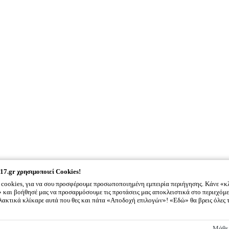
17.gr
χρησιμοποιεί Cookies!
cookies, για να σου προσφέρουμε προσωποποιημένη εμπειρία περιήγησης. Κάνε «κ
και βοήθησέ μας να προσαρμόσουμε τις προτάσεις μας αποκλειστικά στο περιεχόμε
λλακτικά κλίκαρε αυτά που θες και πάτα «Αποδοχή επιλογών»! «Εδώ» θα βρεις όλες 
2917.gr
χρησιμοποιεί Cookies!
Μάθε 