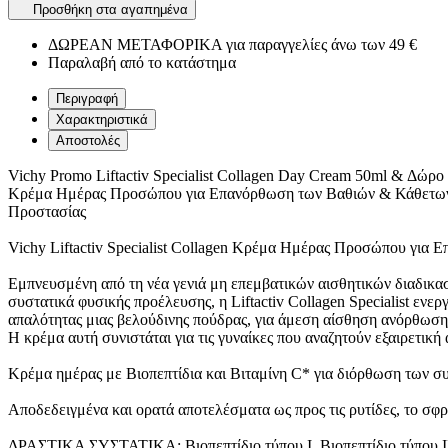
Προσθήκη στα αγαπημένα
ΔΩΡΕΑΝ ΜΕΤΑΦΟΡΙΚΑ για παραγγελίες άνω των 49 €
Παραλαβή από το κατάστημα
Περιγραφή
Χαρακτηριστικά
Αποστολές
Vichy Promo Liftactiv Specialist Collagen Day Cream 50ml & Δώρο
Κρέμα Ημέρας Προσώπου για Eπανόρθωση των Βαθιών & Κάθετων 
Προστασίας
Vichy Liftactiv Specialist Collagen Κρέμα Ημέρας Προσώπου για
Εμπνευσμένη από τη νέα γενιά μη επεμβατικών αισθητικών διαδικασιώ
συστατικά φυσικής προέλευσης, η Liftactiv Collagen Specialist εν
απαλότητας μιας βελούδινης πούδρας, για άμεση αίσθηση ανόρθωσης
Η κρέμα αυτή συνιστάται για τις γυναίκες που αναζητούν εξαιρετικ
Κρέμα ημέρας με Βιοπεπτίδια και Βιταμίνη C* για διόρθωση των σ
Αποδεδειγμένα και ορατά αποτελέσματα ως προς τις ρυτίδες, το σφρ
ΔΡΑΣΤΙΚΑ ΣΥΣΤΑΤΙΚΑ: Βιοπεπτίδιο τύπου I, Βιοπεπτίδιο τύπου II