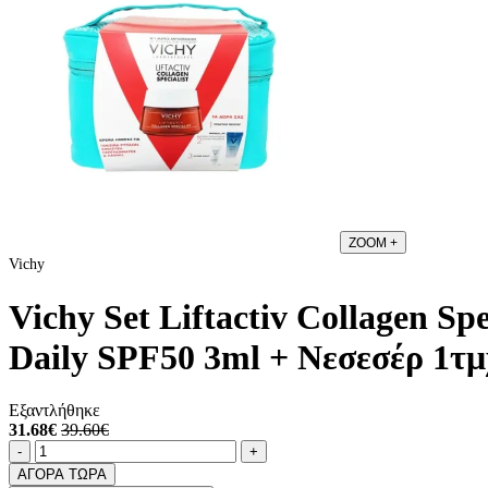
ZOOM
+
Vichy
Vichy Set Liftactiv Collagen Sp
Daily SPF50 3ml + Νεσεσέρ 1τμ
Εξαντλήθηκε
31.68€
39.60€
Ποσότητα
product.increase.quantity
product.decrease.quantity
-
+
ΑΓΟΡΑ ΤΩΡΑ