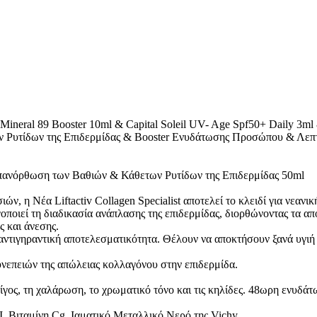
 Mineral 89 Booster 10ml & Capital Soleil UV- Age Spf50+ Daily 3m
Ρυτίδων της Επιδερμίδας & Booster Ενυδάτωσης Προσώπου & Λεπ
 Eπανόρθωση των Βαθιών & Κάθετων Ρυτίδων της Επιδερμίδας 50ml
ν, η Νέα Liftactiv Collagen Specialist αποτελεί το κλειδί για νεαν
εργοποιεί τη διαδικασία ανάπλασης της επιδερμίδας, διορθώνοντας τα 
 και άνεσης.
ή αντιγηραντική αποτελεσματικότητα. Θέλουν να αποκτήσουν ξανά υγιή
υνεπειών της απώλειας κολλαγόνου στην επιδερμίδα.
ίγος, τη χαλάρωση, το χρωματικό τόνο και τις κηλίδες. 48ωρη ενυδάτ
, Βιταμίνη Cg, Ιαματικό Μεταλλικό Νερό της Vichy