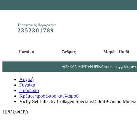
Τηλεφωνικές Παραγγελίες
2352301789
Γυναίκα
Άνδρας
Μαμά - Παιδί
Απολεπιστικά και Μάσκες προσώπου - ματιών
Βρεφικά - Παιδικά αρώματα - Παιδικά αποσμητικά
Απορρυπαντικά μπιμπερό και βρεφικών ρούχων
Συμπληρώματα Ουροποιητικού συστήματος - Προστάτη
ΔΩΡΕΑΝ ΜΕΤΑΦΟΡΙΚΑ για παραγγελίες άνω 
Αρχική
Γυναίκα
Πρόσωπο
Κρέμες προσώπου και λαιμού
Vichy Set Liftactiv Collagen Specialist 50ml + Δώρο Miner
ΠΡΟΣΦΟΡΑ