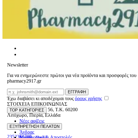
Newsletter
Για να ενημερώνεστε πρώτοι για νέα προϊόντα και προσφορές του
pharmacy2917.gr
Email
ΕΓΓΡΑΦΗ
Έχω διαβάσει κι αποδέχομαι τους
όρους χρήσης
ΣΤΟΙΧΕΙΑ ΕΠΙΚΟΙΝΩΝΙΑΣ
Βασ. Κωνσταντίνου 56
,
T.K. 60200
TOP ΚΑΤΗΓΟΡΙΕΣ
Λιτόχωρο
,
Πιερία
,
Ελλάδα
Νέες αφίξεις
ΓΕΜΗ:165892448000
Γυναίκα
ΕΞΥΠΗΡΕΤΗΣΗ ΠΕΛΑΤΩΝ
Άνδρας
2352301789
Μεταφορικά & Αποστολές
Μαμά - Παιδί