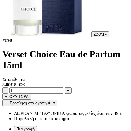
ZOOM
+
Verset
Verset Choice Eau de Parfum
15ml
Σε απόθεμα
8.00€
8.00€
Ποσότητα
product.increase.quantity
product.decrease.quantity
-
+
ΑΓΟΡΑ ΤΩΡΑ
Προσθήκη στα αγαπημένα
ΔΩΡΕΑΝ ΜΕΤΑΦΟΡΙΚΑ για παραγγελίες άνω των 49 €
Παραλαβή από το κατάστημα
Περιγραφή